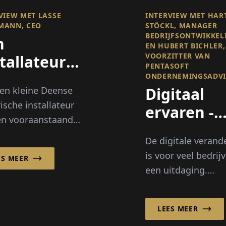
VIEW MET LASSE
INTERVIEW MET HAR
MANN, CEO
STÖCKL, MANAGER
BEDRIJFSONTWIKKEL
n
EN HUBERT BICHLER,
VOORZITTER VAN
tallateur
PENTASOFT
 Leider in
ONDERNEMINGSADVI
Digitaal
en kleine Deense
ergiesystemen
rische installateur
ervaren -
en vooraanstaande
PentaSoft
list in
De digitale verand
begeleidt 
uwbeheersystemen,
is voor veel bedrij
ES MEER
veranderi
oei van LTECH A/S
een uitdaging.
dreven door
PentaSoft
nde...
Ondernemingsadv
LEES MEER
AG, gevestigd in