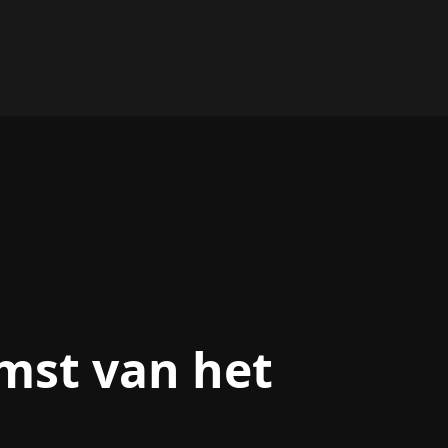
kiosken combineren
leidt
funct...
mst van het