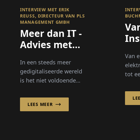
INTERVIEW MET ERIK
INTER
REUSS, DIRECTEUR VAN PLS M
BUCH
ANAGEMENT GMBH
Va
Meer dan IT -
Ins
Advies met
tot
Visie
Van e
En
In een steeds meer
elekt
gedigitaliseerde wereld
tot e
is het niet voldoende
specia
om IT enkel als een
gebo
ondersteunende functie
LE
de gr
LEES MEER
binnen een bedrijf te
is ge
beschouwen. Moderne...
stijge