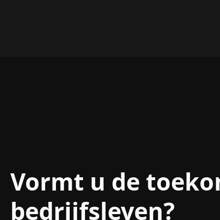
Unterföhring, bege
bedrijven sinds...
Vormt u de toeko
bedrijfsleven?