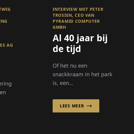
TWIG
INTERVIEW MET PETER
TROSIEN, CEO VAN
ING
PYRAMID COMPUTER
GMBH
Al 40 jaar bij
ES AG
de tijd
Of het nu een
snackkraam in het park
is, een
ering
de
informatieterminal in
ven
ng
het stadscentrum of
LEES MEER
een digitaal
servicepuntsysteem bij
ies
evenementen – outdoor