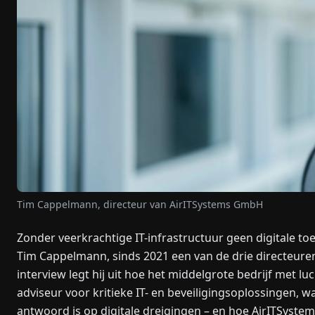
Tim Cappelmann, directeur van AirITSystems GmbH
Zonder veerkrachtige IT-infrastructuur geen digitale t
Tim Cappelmann, sinds 2021 een van de drie directeur
interview legt hij uit hoe het middelgrote bedrijf met 
adviseur voor kritieke IT- en beveiligingsoplossingen, 
antwoord is op digitale dreigingen – en hoe AirITSystem