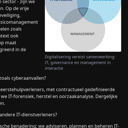
 sector - zijn we
n. Op de vrije
veiliging,
 risicomanagement
delen zoals
ntext ook
 op maat
greerd in de
Digitalisering vereist samenwerking:
IT, governance en management in
interactie
 zoals cyberaanvallen?
le eerstehulpverleners, met contractueel gedefinieerde
 we IT-forensiek, herstel en oorzaakanalyse. Dergelijke
en.
andere IT-dienstverleners?
ische benadering: we adviseren, plannen en beheren IT-