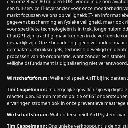
een omzet van 80 miljoen EUR - vooral in de non-aviation
een full-service IT-leverancier voor onze moederbedrijve
markt focussen we ons op veiligheid: IT- en informatiebe
gegevensbescherming en fysieke veiligheid, maar ook
voor specifieke technologieën is in trek. Jonge hulpmid
ChatGPT zijn krachtig, maar kunnen in de verkeerde co
gevaarlijk zijn. Onze benadering: geen verboden, maar
gemaakte gebruiksregels, technisch beveiligd en geïnte
processen van de organisatie, want zonder een stabiel
veiligheidsfundament is digitalisering niet verantwoord.
Wirtschaftsforum:
Welke rol speelt AirIT bij incidenten
Tim Cappelmann:
In dergelijke gevallen zijn wij digita
reactietijden. Samen met de politie of BSI ondersteunen
ervaringen stromen ook in onze preventieve maatregel
Wirtschaftsforum:
Wat onderscheidt AirITSystems van 
Tim Cappelmann:
Ons unieke verkooppunt is de holist