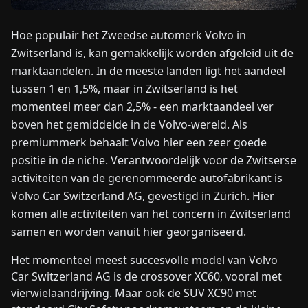
Hoe populair het Zweedse automerk Volvo in
NIEUWS
Zwitserland is, kan gemakkelijk worden afgeleid uit de
marktaandelen. In de meeste landen ligt het aandeel
OVER
tussen 1 en 1,5%, maar in Zwitserland is het
ONS
momenteel meer dan 2,5% - een marktaandeel ver
boven het gemiddelde in de Volvo-wereld. Als
EN
DE
FR
ES
IT
NL
PL
HU
premiummerk behaalt Volvo hier een zeer goede
positie in de niche. Verantwoordelijk voor de Zwitserse
activiteiten van de gerenommeerde autofabrikant is
NEEM
CONTACT
Volvo Car Switzerland AG, gevestigd in Zürich. Hier
OP
komen alle activiteiten van het concern in Zwitserland
samen en worden vanuit hier georganiseerd.
Het momenteel meest succesvolle model van Volvo
Car Switzerland AG is de crossover XC60, vooral met
vierwielaandrijving. Maar ook de SUV XC90 met