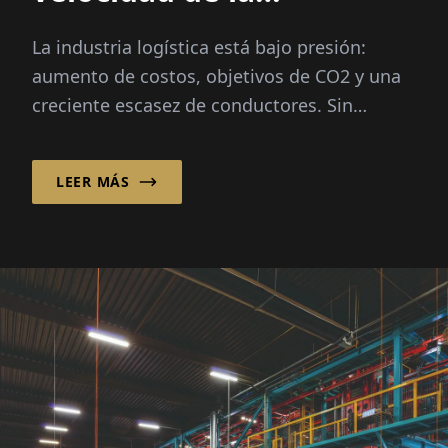
innovación –
La industria logística está bajo presión:
Lamentablemente la
aumento de costos, objetivos de CO2 y una
burocracia no”
creciente escasez de conductores. Sin
embargo, Michael W. Nimtsch cree
firmemente en un...
LEER MÁS