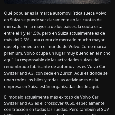
Qué popular es la marca automovilística sueca Volvo
OTICIAS
en Suiza se puede ver claramente en las cuotas de
mercado. En la mayoría de los países, la cuota está
ACERCA
entre el 1 y el 1,5%, pero en Suiza actualmente es de
DE
más del 2,5% - una cuota de mercado mucho mayor
que el promedio en el mundo de Volvo. Como marca
EN
DE
FR
ES
IT
NL
PL
HU
premium, Volvo ocupa un lugar muy bueno en el nicho
aquí. La responsable de las actividades suizas del
renombrado fabricante de automóviles es Volvo Car
CONTÁCTENOS
Switzerland AG, con sede en Zúrich. Aquí es donde se
unen todos los hilos y todas las actividades de la
empresa en Suiza están organizadas desde aquí.
El modelo actualmente más exitoso de Volvo Car
Switzerland AG es el crossover XC60, especialmente
con tracción en todas las ruedas. Pero también el SUV