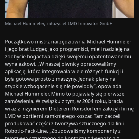
Michael Hümmeler, założyciel LMD Innovator GmbH
Początkowo mistrz narzędziownia Michael Hümmeler
i jego brat Ludger, jako programiści, mieli nadzieję na
zdobycie bogactwa dzięki swojemu opatentowanemu
wynalazkowi. „W naszej piwnicy opracowaliśmy
aplikację, która integrowała wiele różnych funkcji i
była gotowa prosto z maszyny. Jednak plany na
szybkie wzbogacenie się nie powiodły”, opowiada
Michael Hümmeler. Mimo to pojawiały się pierwsze
zamówienia. W związku z tym, w 2004 roku, bracia
wraz z inżynierem Dieterem Ronsdorfem założyli firmę
LMD w portierni zamkniętego koszar. Tam zaczęli
produkować części z tworzywa sztucznego dla linii
Robotic-Pack-Line. „Zbudowaliśmy komponenty z
tworzywa sztucznego do kontaktu z żywnością z