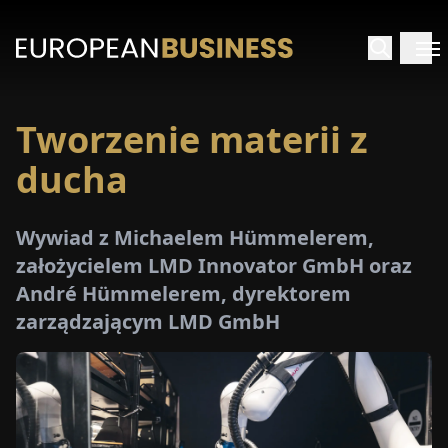
Tworzenie materii z
STRONA
GŁÓWNA
ducha
YWIADY
Wywiad z Michaelem Hümmelerem,
założycielem LMD Innovator GmbH oraz
TRZEŻENIA
André Hümmelerem, dyrektorem
zarządzającym LMD GmbH
ROMOCJE
E-
PAPER