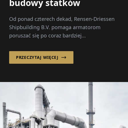
budowy statków
Od ponad czterech dekad, Rensen-Driessen
Shipbuilding B.V. pomaga armatorom
poruszać się po coraz bardziej
skomplikowanym rynku morskim, łącząc
spersonalizowane projektowanie statków z
PRZECZYTAJ WIĘCEJ
elastycznym, międzynarodowym modelem
pozyskiwania.