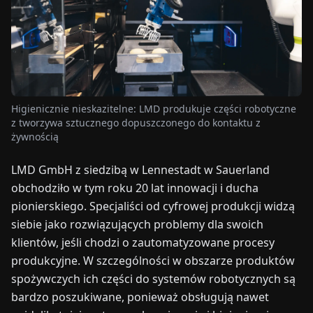
TARGI
UALNOŚCI
O
NAS
Higienicznie nieskazitelne: LMD produkuje części robotyczne
z tworzywa sztucznego dopuszczonego do kontaktu z
żywnością
EN
DE
FR
ES
IT
NL
PL
HU
LMD GmbH z siedzibą w Lennestadt w Sauerland
obchodziło w tym roku 20 lat innowacji i ducha
SKONTAKTUJ
pionierskiego. Specjaliści od cyfrowej produkcji widzą
SIĘ
siebie jako rozwiązujących problemy dla swoich
Z
NAMI
klientów, jeśli chodzi o zautomatyzowane procesy
produkcyjne. W szczególności w obszarze produktów
spożywczych ich części do systemów robotycznych są
bardzo poszukiwane, ponieważ obsługują nawet