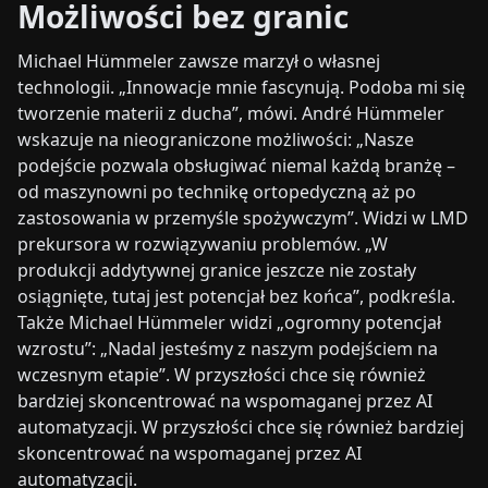
Możliwości bez granic
Michael Hümmeler zawsze marzył o własnej
technologii. „Innowacje mnie fascynują. Podoba mi się
tworzenie materii z ducha”, mówi. André Hümmeler
wskazuje na nieograniczone możliwości: „Nasze
podejście pozwala obsługiwać niemal każdą branżę –
od maszynowni po technikę ortopedyczną aż po
zastosowania w przemyśle spożywczym”. Widzi w LMD
prekursora w rozwiązywaniu problemów. „W
produkcji addytywnej granice jeszcze nie zostały
osiągnięte, tutaj jest potencjał bez końca”, podkreśla.
Także Michael Hümmeler widzi „ogromny potencjał
wzrostu”: „Nadal jesteśmy z naszym podejściem na
wczesnym etapie”. W przyszłości chce się również
bardziej skoncentrować na wspomaganej przez AI
automatyzacji. W przyszłości chce się również bardziej
skoncentrować na wspomaganej przez AI
automatyzacji.