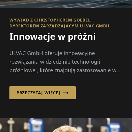
WYWIAD Z CHRISTOPHEREM GOEBEL,
DYREKTOREM ZARZĄDZAJĄCYM ULVAC GMBH
Innowacje w próżni
ULVAC GmbH oferuje innowacyjne
rozwiązania w dziedzinie technologii
próżniowej, które znajdują zastosowanie w
wielu branżach, w tym w produkcji
półprzewodników...
PRZECZYTAJ WIĘCEJ