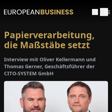
Papierverarbeitung,
ARTSEITE
die Maßstäbe setzt
TERVIEWS
Interview mit Oliver Kellermann und
MENWELTEN
Thomas Gerner, Geschäftsführer der
CITO-SYSTEM GmbH
PECIALS
E-
PAPER
MESSEN