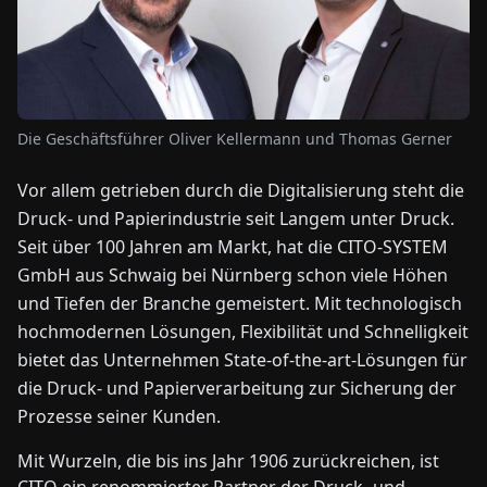
NEWS
ÜBER
Die Geschäftsführer Oliver Kellermann und Thomas Gerner
UNS
Vor allem getrieben durch die Digitalisierung steht die
EN
DE
FR
ES
IT
NL
PL
HU
Druck- und Papierindustrie seit Langem unter Druck.
Seit über 100 Jahren am Markt, hat die CITO-SYSTEM
GmbH aus Schwaig bei Nürnberg schon viele Höhen
KONTAKT
und Tiefen der Branche gemeistert. Mit technologisch
ZU
UNS
hochmodernen Lösungen, Flexibilität und Schnelligkeit
bietet das Unternehmen State-of-the-art-Lösungen für
die Druck- und Papierverarbeitung zur Sicherung der
Prozesse seiner Kunden.
Mit Wurzeln, die bis ins Jahr 1906 zurückreichen, ist