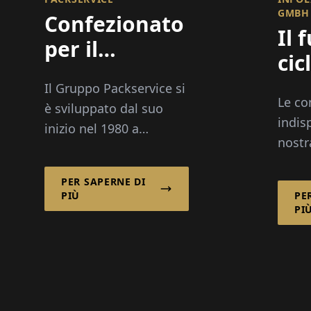
GMBH
Confezionato
Il 
per il
cic
successo:
Il Gruppo Packservice si
Presentazioni
Le co
è sviluppato dal suo
sostenibili
indis
inizio nel 1980 a
nostr
Karlsruhe fino a
prote
diventare un fornitore
garan
PER SAPERNE DI
leader di soluzioni di
PIÙ
PE
e con
imballaggio di alta
PI
logist
qualità e servizi
INFOL
logistici...