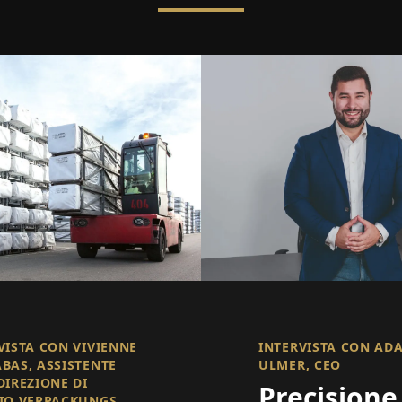
VISTA CON VIVIENNE
INTERVISTA CON AD
BAS, ASSISTENTE
ULMER, CEO
DIREZIONE DI
Precisione
IO VERPACKUNGS