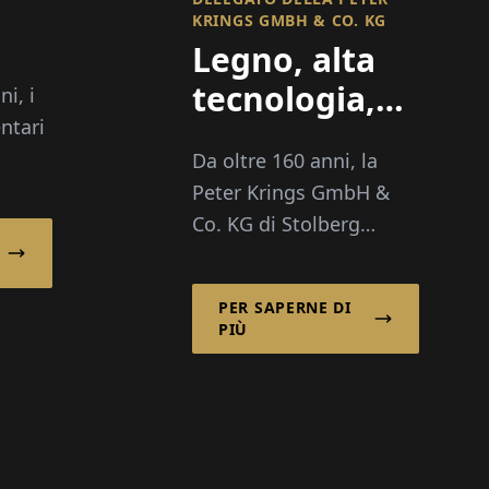
KRINGS GMBH & CO. KG
Legno, alta
tecnologia,
i, i
nia
entari
artigianato:
Da oltre 160 anni, la
imballaggi
ista
Peter Krings GmbH &
per il
ggi
Co. KG di Stolberg
successo
er
rappresenta
alta
internazionale
competenza
PER SAPERNE DI
nell'imballaggio
PIÙ
industriale del legno. Da
un antico segheria si è
sviluppato un moderno
fornitore di servizi
industriali...