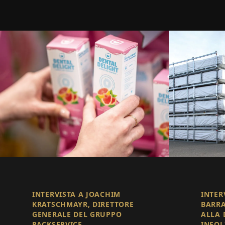
INTERVISTA A JOACHIM
INTER
KRATSCHMAYR, DIRETTORE
BARRA
GENERALE DEL GRUPPO
ALLA 
PACKSERVICE
INFOL