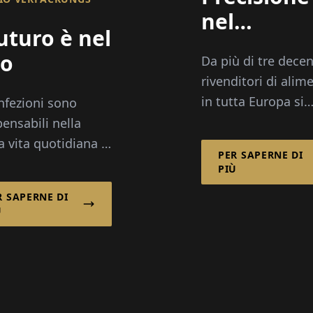
nel
futuro è nel
Packaging
lo
Da più di tre decenn
dalla Polo
rivenditori di alim
in tutta Europa si
nfezioni sono
affidano al special
pensabili nella
polacco di imballa
a vita quotidiana –
PER SAPERNE DI
Ulmer - non solo p
ggono i prodotti,
PIÙ
frutta surgelata di 
tiscono la qualità
R SAPERNE DI
qualità...
sentono una
Ù
ica efficiente.
IO Verpack...