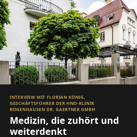
INTERVIEW MIT FLORIAN KÖNIG,
GESCHÄFTSFÜHRER DER HNO-KLINIK
BOGENHAUSEN DR. GAERTNER GMBH
Medizin, die zuhört und
weiterdenkt