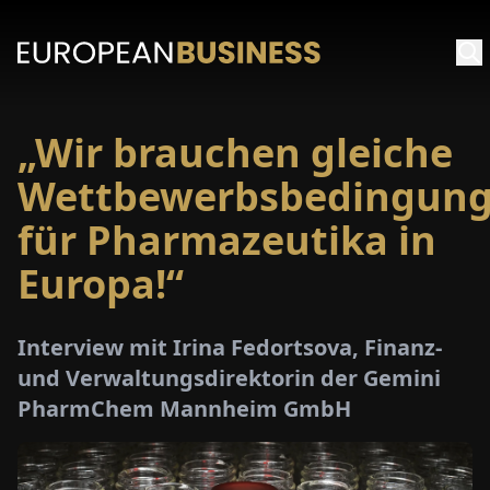
„Wir brauchen gleiche
ARTSEITE
Wettbewerbsbedingun
TERVIEWS
für Pharmazeutika in
Europa!“
MENWELTEN
PECIALS
Interview mit Irina Fedortsova, Finanz-
und Verwaltungsdirektorin der Gemini
E-
PharmChem Mannheim GmbH
PAPER
MESSEN