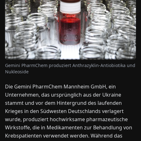
NEWS
ÜBER
UNS
EN
DE
FR
ES
IT
NL
PL
HU
Gemini PharmChem produziert Anthrazyklin-Antiobiotika und
Nukleoside
KONTAKT
Die Gemini PharmChem Mannheim GmbH, ein
ZU
Unternehmen, das ursprünglich aus der Ukraine
UNS
stammt und vor dem Hintergrund des laufenden
Krieges in den Südwesten Deutschlands verlagert
wurde, produziert hochwirksame pharmazeutische
Wirkstoffe, die in Medikamenten zur Behandlung von
Krebspatienten verwendet werden. Während das