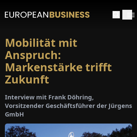
Mobilität mit
ARTSEITE
Anspruch:
TERVIEWS
Markenstärke trifft
Zukunft
MENWELTEN
PECIALS
Interview mit Frank Döhring,
Vorsitzender Geschäftsführer der Jürgens
E-
GmbH
PAPER
MESSEN