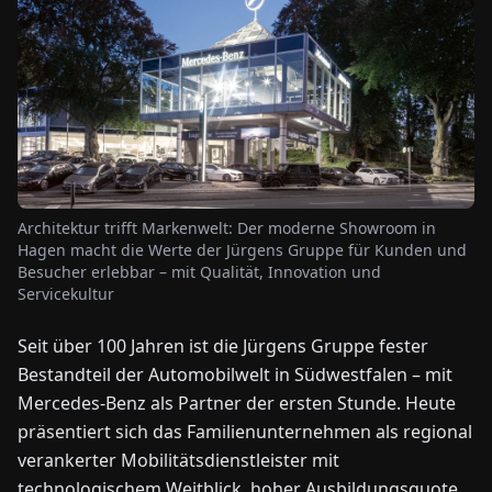
NEWS
ÜBER
UNS
EN
DE
FR
ES
IT
NL
PL
HU
Architektur trifft Markenwelt: Der moderne Showroom in
Hagen macht die Werte der Jürgens Gruppe für Kunden und
Besucher erlebbar – mit Qualität, Innovation und
KONTAKT
Servicekultur
ZU
UNS
Seit über 100 Jahren ist die Jürgens Gruppe fester
Bestandteil der Automobilwelt in Südwestfalen – mit
Mercedes-Benz als Partner der ersten Stunde. Heute
präsentiert sich das Familienunternehmen als regional
verankerter Mobilitätsdienstleister mit
technologischem Weitblick, hoher Ausbildungsquote