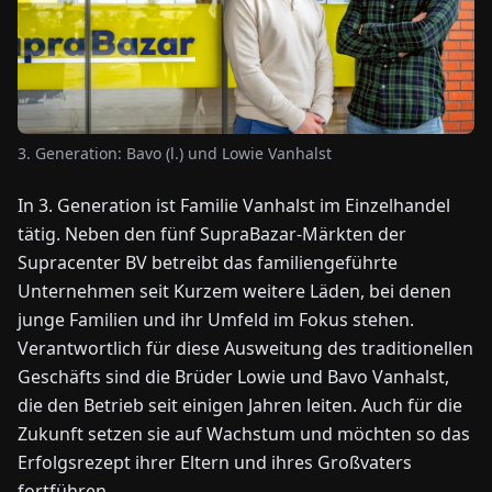
NEWS
ÜBER
UNS
3. Generation: Bavo (l.) und Lowie Vanhalst
In 3. Generation ist Familie Vanhalst im Einzelhandel
EN
DE
FR
ES
IT
NL
PL
HU
tätig. Neben den fünf SupraBazar-Märkten der
Supracenter BV betreibt das familiengeführte
KONTAKT
Unternehmen seit Kurzem weitere Läden, bei denen
ZU
junge Familien und ihr Umfeld im Fokus stehen.
UNS
Verantwortlich für diese Ausweitung des traditionellen
Geschäfts sind die Brüder Lowie und Bavo Vanhalst,
die den Betrieb seit einigen Jahren leiten. Auch für die
Zukunft setzen sie auf Wachstum und möchten so das
Erfolgsrezept ihrer Eltern und ihres Großvaters
fortführen.