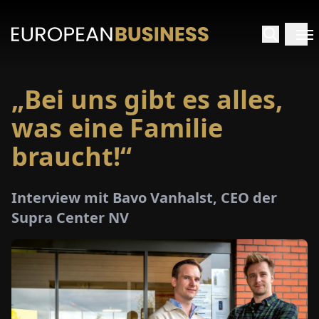
„Bei uns gibt es alles,
ARTSEITE
was eine Familie
TERVIEWS
braucht!“
MENWELTEN
Interview mit Bavo Vanhalst, CEO der
Supra Center NV
PECIALS
E-
PAPER
MESSEN