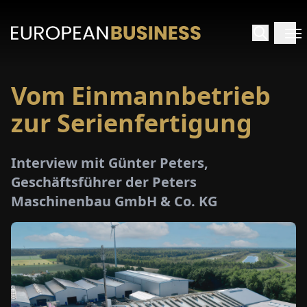
Vom Einmannbetrieb
ARTSEITE
zur ­Serienfertigung
TERVIEWS
Interview mit Günter Peters,
MENWELTEN
Geschäftsführer der Peters
Maschinenbau GmbH & Co. KG
PECIALS
E-
PAPER
MESSEN