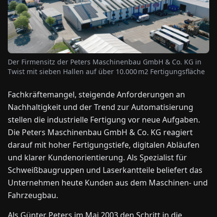
NEWS
ÜBER
Der Firmensitz der Peters Maschinenbau GmbH & Co. KG in
UNS
Twist mit sieben Hallen auf über 10.000 m2 Fertigungsfläche
Fachkräftemangel, steigende Anforderungen an
EN
DE
FR
ES
IT
NL
PL
HU
Nachhaltigkeit und der Trend zur Automatisierung
stellen die industrielle Fertigung vor neue Aufgaben.
KONTAKT
Die Peters Maschinenbau GmbH & Co. KG reagiert
ZU
darauf mit hoher Fertigungstiefe, digitalen Abläufen
UNS
und klarer Kundenorientierung. Als Spezialist für
Schweißbaugruppen und Laserkantteile beliefert das
Unternehmen heute Kunden aus dem Maschinen- und
Fahrzeugbau.
Als Günter Peters im Mai 2003 den Schritt in die