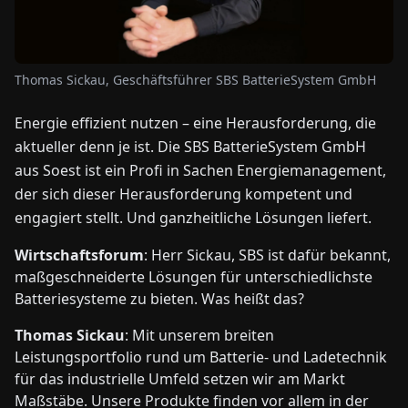
NEWS
Thomas Sickau, Geschäftsführer SBS BatterieSystem GmbH
ÜBER
Energie effizient nutzen – eine Herausforderung, die
UNS
aktueller denn je ist. Die SBS BatterieSystem GmbH
aus Soest ist ein Profi in Sachen Energiemanagement,
EN
DE
FR
ES
IT
NL
PL
HU
der sich dieser Herausforderung kompetent und
engagiert stellt. Und ganzheitliche Lösungen liefert.
KONTAKT
Wirtschaftsforum
: Herr Sickau, SBS ist dafür bekannt,
ZU
UNS
maßgeschneiderte Lösungen für unterschiedlichste
Batteriesysteme zu bieten. Was heißt das?
Thomas Sickau
: Mit unserem breiten
Leistungsportfolio rund um Batterie- und Ladetechnik
für das industrielle Umfeld setzen wir am Markt
Maßstäbe. Unsere Produkte finden vor allem in der