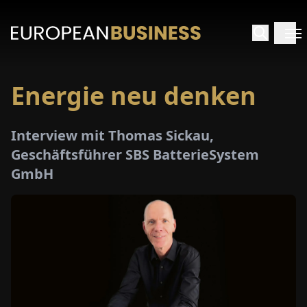
Energie neu denken
ARTSEITE
Interview mit Thomas Sickau,
TERVIEWS
Geschäftsführer SBS BatterieSystem
GmbH
MENWELTEN
PECIALS
E-
PAPER
MESSEN