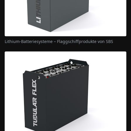
Lithium-Batteriesysteme – Flaggschiffprodukte von SBS