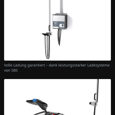
Volle Ladung garantiert – dank leistungsstarker Ladesysteme
von SBS