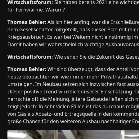
Wirtschaftsforum:
Sie haben bereits 2021 eine wichtig
für Fernwärme. Warum?
Thomas Behler:
Als ich hier anfing, war die Erschließ
dem Gesellschafter mitgeteilt, dass dieser Plan mit mi
Kriegsausbruch. Es war bei Weitem nicht einstimmig im
Damit haben wir wahrscheinlich wichtige Ausbauvoraus
Wirtschaftsforum:
Wie sehen Sie die Zukunft des Gase
Thomas Behler:
Wir sind überzeugt, dass der Anteil v
heute beobachten wir, wie immer mehr Privathaushalte
umsteigen. Im Neubau setzen sich inzwischen fast au
Dieser positive Trend wird sich unserer Einschätzung n
herrschte oft die Meinung, ältere Gebäude ließen sich 
zeigt jedoch: In sehr vielen Fällen ist das durchaus mö
von Gas als Absatz- und Ertragsquelle in den kommende
große Chance für den weiteren Ausbau nachhaltiger En