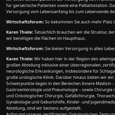
für geriatrische Patienten sowie eine Palliativstation. D
Versorgung vom Lebensanfang bis zum Lebensende d
Wirtschaftsforum:
So bekommen Sie auch mehr Platz 
Karen Thiele:
Tatsächlich brauchen wir die Struktur, d
wir benötigen die Flächen im Haupthaus.
Wirtschaftsforum:
Sie bieten Versorgung in allen Leb
Karen Thiele:
Wir haben hier in der Region den alleinig
großen Abteilung inklusive einer überregionalen, zertif
neurologische Erkrankungen, insbesondere für Schlaganf
große urologische Klinik. Darüber hinaus bieten wir e
Schwerpunkte liegen in den Bereichen Innere Medizin – 
Gastroenterologie und Pneumologie – sowie Chirurgie mi
und Onkologischer Chirurgie, Gefäßchirurgie, Thoraxchi
Gynäkologie und Geburtshilfe, Kinder- und Jugendmedizin
Abteilung, sind wir bestens aufgestellt.
Aufgrund unseres zertifizierten Onkologischen Zentrum