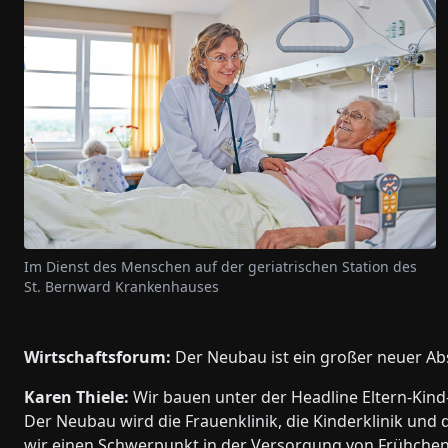
Im Dienst des Menschen auf der geriatrischen Station des
St. Bernward Krankenhauses
Wirtschaftsforum:
Der Neubau ist ein großer neuer Ab
Karen Thiele:
Wir bauen unter der Headline Eltern-Kind
Der Neubau wird die Frauenklinik, die Kinderklinik u
wir einen Schwerpunkt in der Versorgung von Frühchen