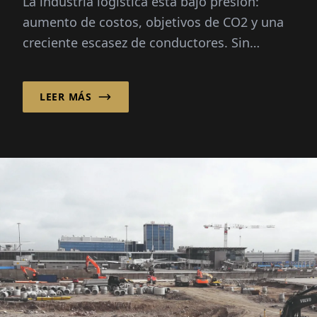
La industria logística está bajo presión:
Lamentablemente la
aumento de costos, objetivos de CO2 y una
burocracia no”
creciente escasez de conductores. Sin
embargo, Michael W. Nimtsch cree
firmemente en un...
LEER MÁS