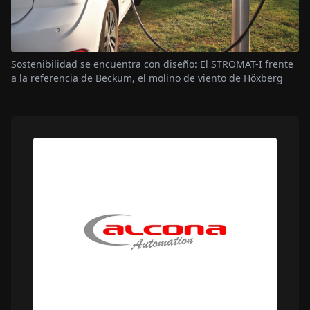
Sostenibilidad se encuentra con diseño: El STROMAT-I frente
a la referencia de Beckum, el molino de viento de Höxberg