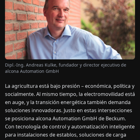
OTICIAS
ACERCA
DE
EN
DE
FR
ES
IT
NL
PL
HU
Dipl.-Ing. Andreas Kulke, fundador y director ejecutivo de
alcona Automation GmbH
CONTÁCTENOS
La agricultura está bajo presión – económica, política y
socialmente. Al mismo tiempo, la electromovilidad está
en auge, y la transición energética también demanda
soluciones innovadoras. Justo en estas intersecciones
se posiciona alcona Automation GmbH de Beckum.
Con tecnología de control y automatización inteligente
para instalaciones de establos, soluciones de carga