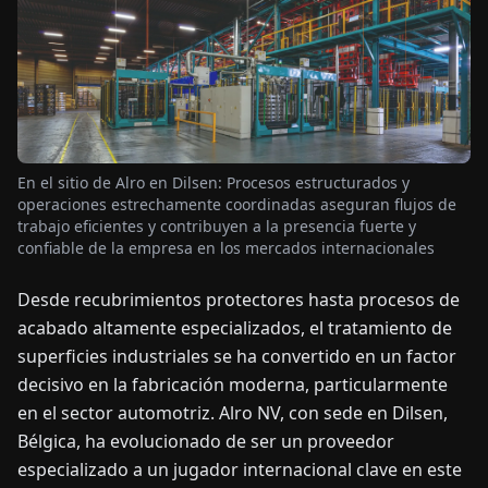
OTICIAS
ACERCA
DE
En el sitio de Alro en Dilsen: Procesos estructurados y
operaciones estrechamente coordinadas aseguran flujos de
EN
DE
FR
ES
IT
NL
PL
HU
trabajo eficientes y contribuyen a la presencia fuerte y
confiable de la empresa en los mercados internacionales
CONTÁCTENOS
Desde recubrimientos protectores hasta procesos de
acabado altamente especializados, el tratamiento de
superficies industriales se ha convertido en un factor
decisivo en la fabricación moderna, particularmente
en el sector automotriz. Alro NV, con sede en Dilsen,
Bélgica, ha evolucionado de ser un proveedor
especializado a un jugador internacional clave en este