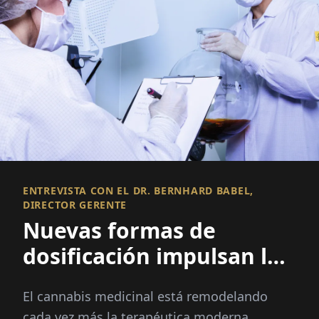
ENTREVISTA CON EL DR. BERNHARD BABEL,
DIRECTOR GERENTE
Nuevas formas de
dosificación impulsan la
innovación en el
El cannabis medicinal está remodelando
cannabis medicinal
cada vez más la terapéutica moderna,