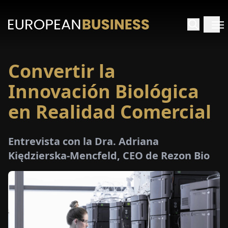
Convertir la
INICIO
Innovación Biológica
TREVISTAS
en Realidad Comercial
SPECTIVAS
Entrevista con la Dra. Adriana
Kiędzierska-Mencfeld, CEO de Rezon Bio
PECIALES
E-
PAPEL
FERIAS