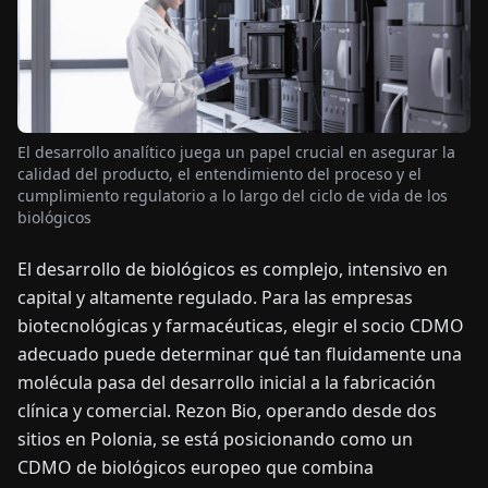
OTICIAS
ACERCA
DE
El desarrollo analítico juega un papel crucial en asegurar la
calidad del producto, el entendimiento del proceso y el
cumplimiento regulatorio a lo largo del ciclo de vida de los
EN
DE
FR
ES
IT
NL
PL
HU
biológicos
El desarrollo de biológicos es complejo, intensivo en
CONTÁCTENOS
capital y altamente regulado. Para las empresas
biotecnológicas y farmacéuticas, elegir el socio CDMO
adecuado puede determinar qué tan fluidamente una
molécula pasa del desarrollo inicial a la fabricación
clínica y comercial. Rezon Bio, operando desde dos
sitios en Polonia, se está posicionando como un
CDMO de biológicos europeo que combina