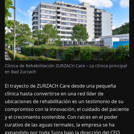
OTICIAS
ACERCA
DE
EN
DE
FR
ES
IT
NL
PL
HU
Clínica de Rehabilitación ZURZACH Care – La clínica principal
en Bad Zurzach
CONTÁCTENOS
El trayecto de ZURZACH Care desde una pequeña
clínica hasta convertirse en una red líder de
ubicaciones de rehabilitación es un testimonio de su
compromiso con la innovación, el cuidado del paciente
y el crecimiento sostenible. Con raíces en el poder
curativo de las aguas termales, la empresa se ha
expandido por toda Suiza bajo la dirección del CEO