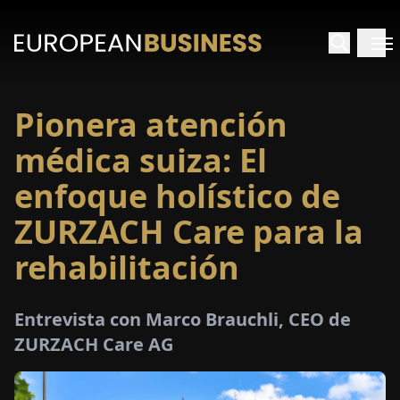
Pionera atención
INICIO
médica suiza: El
TREVISTAS
enfoque holístico de
ZURZACH Care para la
SPECTIVAS
rehabilitación
PECIALES
Entrevista con Marco Brauchli, CEO de
E-
ZURZACH Care AG
PAPEL
FERIAS