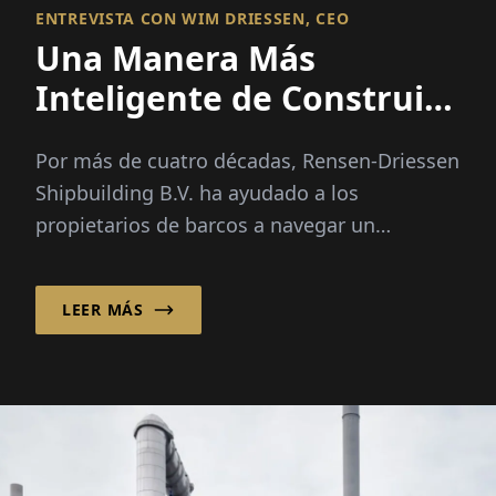
ENTREVISTA CON WIM DRIESSEN, CEO
Una Manera Más
Inteligente de Construir
Barcos
Por más de cuatro décadas, Rensen-Driessen
Shipbuilding B.V. ha ayudado a los
propietarios de barcos a navegar un
mercado marítimo cada vez más complejo
combinando diseño de barcos personalizado
LEER MÁS
con un modelo de abastecimiento
internacional flexible.