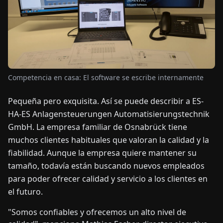
OTICIAS
ACERCA
DE
Competencia en casa: El software se escribe internamente
EN
DE
FR
ES
IT
NL
PL
HU
Pequeña pero exquisita. Así se puede describir a ES-
HA-ES Anlagensteuerungen Automatisierungstechnik
GmbH. La empresa familiar de Osnabrück tiene
CONTÁCTENOS
muchos clientes habituales que valoran la calidad y la
fiabilidad. Aunque la empresa quiere mantener su
tamaño, todavía están buscando nuevos empleados
para poder ofrecer calidad y servicio a los clientes en
el futuro.
"Somos confiables y ofrecemos un alto nivel de