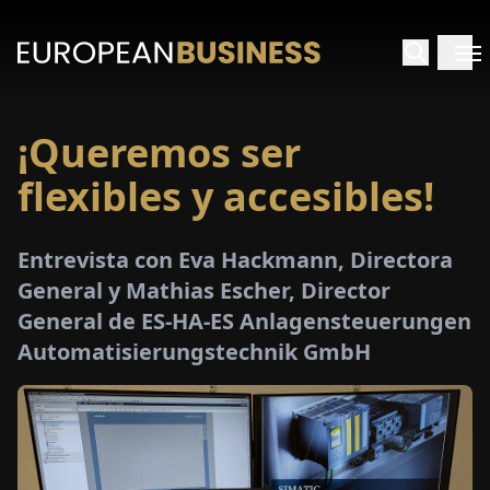
¡Queremos ser
INICIO
flexibles y accesibles!
TREVISTAS
Entrevista con Eva Hackmann, Directora
SPECTIVAS
General y Mathias Escher, Director
General de ES-HA-ES Anlagensteuerungen
PECIALES
Automatisierungstechnik GmbH
E-
PAPEL
FERIAS