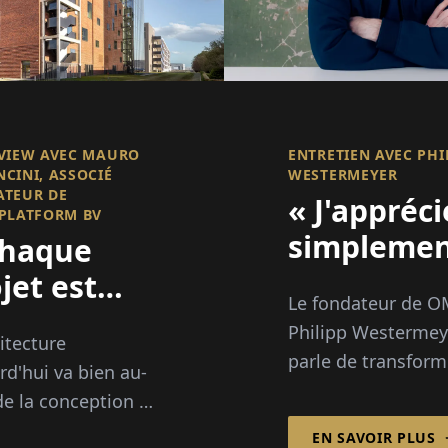
VIEW AVEC MAURO
ENTRETIEN AVEC PHI
CINI, ASSOCIÉ
WESTERMEYER
ATEUR DE
« J'appréci
PLATFORM BV
simpleme
Chaque
de
jet est
Le fondateur de O
rassemble
e
Philipp Westermey
hitecture
les gens »
portunité
parle de transform
rd'hui va bien au-
ur
hobby en l'un des 
de la conception de
grands festivals
éliorer un
ents.
EN SAVOIR PLUS
numériques d'Euro