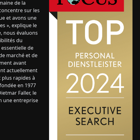
maine de la
concentre sur les
ue et avons une
s », explique le
e, nous évaluons
bilités du
essentielle de
 de marché et de
ement avant
nt actuellement
 plus rapides à
, fondée en 1977
etmar Faller, le
en une entreprise