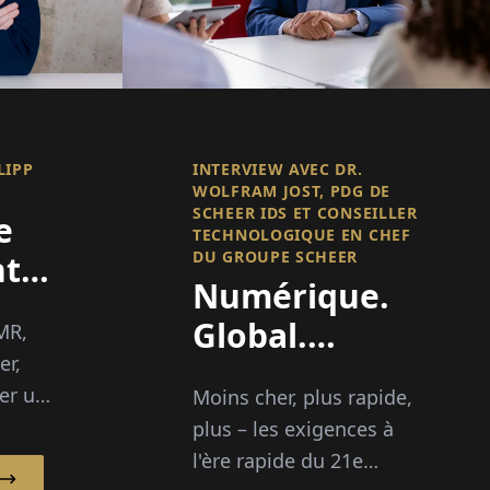
LIPP
INTERVIEW AVEC DR.
WOLFRAM JOST, PDG DE
SCHEER IDS ET CONSEILLER
e
TECHNOLOGIQUE EN CHEF
DU GROUPE SCHEER
nt
Numérique.
Global.
MR,
r
er,
Audacieux.
er un
Moins cher, plus rapide,
plus
plus – les exigences à
l'ère rapide du 21e
pe :