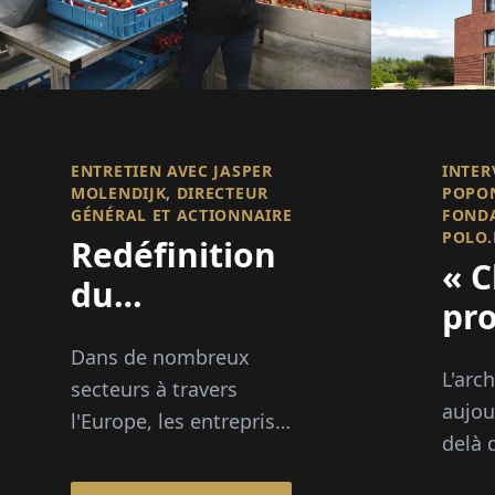
ENTRETIEN AVEC JASPER
INTER
MOLENDIJK, DIRECTEUR
POPON
GÉNÉRAL ET ACTIONNAIRE
FOND
POLO.
Redéfinition
« 
du
pro
recrutement
un
Dans de nombreux
international
L'arc
op
secteurs à travers
aujou
l'Europe, les entreprises
po
delà 
peinent à trouver
am
bâtim
suffisamment de