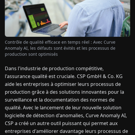
TUALITÉS
À
PROPOS
Contrôle de qualité efficace en temps réel : Avec Curve
Anomaly AI, les défauts sont évités et les processus de
production sont optimisés
EN
DE
FR
ES
IT
NL
PL
HU
Dans l'industrie de production compétitive,
l'assurance qualité est cruciale. CSP GmbH & Co. KG
CONTACTEZ-
aide les entreprises à optimiser leurs processus de
NOUS
production grâce à des solutions innovantes pour la
surveillance et la documentation des normes de
qualité. Avec le lancement de leur nouvelle solution
logicielle de détection d'anomalies, Curve Anomaly AI,
CSP a créé un autre outil puissant qui permet aux
entreprises d'améliorer davantage leurs processus de