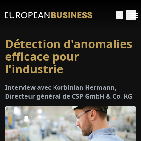
Détection d'anomalies
ACCUEIL
efficace pour
TRETIENS
l'industrie
PERÇUS
Interview avec Korbinian Hermann,
Directeur général de CSP GmbH & Co. KG
PÉCIAUX
E-
PAPIER
SALONS