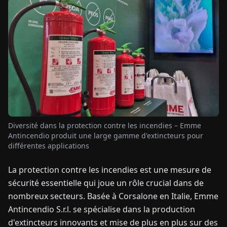
TUALITÉS
À
PROPOS
EN
DE
FR
ES
IT
NL
PL
HU
Diversité dans la protection contre les incendies – Emme
CONTACTEZ-
Antincendio produit une large gamme d'extincteurs pour
NOUS
différentes applications
La protection contre les incendies est une mesure de
sécurité essentielle qui joue un rôle crucial dans de
nombreux secteurs. Basée à Corsalone en Italie, Emme
Antincendio S.r.l. se spécialise dans la production
d'extincteurs innovants et mise de plus en plus sur des