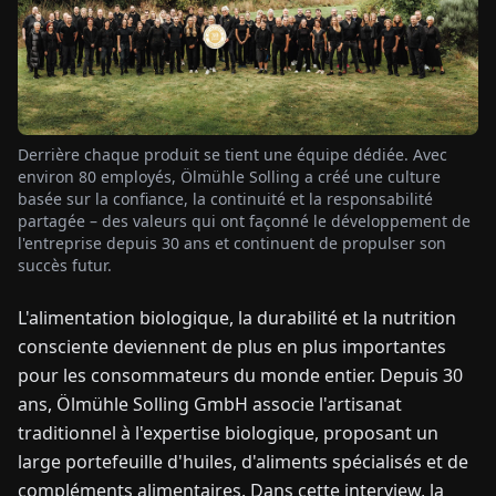
TUALITÉS
À
PROPOS
Derrière chaque produit se tient une équipe dédiée. Avec
environ 80 employés, Ölmühle Solling a créé une culture
basée sur la confiance, la continuité et la responsabilité
EN
DE
FR
ES
IT
NL
PL
HU
partagée – des valeurs qui ont façonné le développement de
l'entreprise depuis 30 ans et continuent de propulser son
succès futur.
CONTACTEZ-
NOUS
L'alimentation biologique, la durabilité et la nutrition
consciente deviennent de plus en plus importantes
pour les consommateurs du monde entier. Depuis 30
ans, Ölmühle Solling GmbH associe l'artisanat
traditionnel à l'expertise biologique, proposant un
large portefeuille d'huiles, d'aliments spécialisés et de
compléments alimentaires. Dans cette interview, la