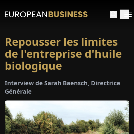
Repousser les limites
ACCUEIL
de l'entreprise d'huile
TRETIENS
biologique
PERÇUS
Interview de Sarah Baensch, Directrice
Générale
PÉCIAUX
E-
PAPIER
SALONS