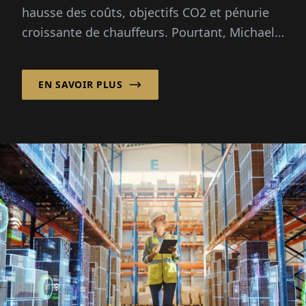
n'est pas le cas de la
hausse des coûts, objectifs CO2 et pénurie
bureaucratie »
croissante de chauffeurs. Pourtant, Michael
W. Nimtsch croit fermement à...
EN SAVOIR PLUS