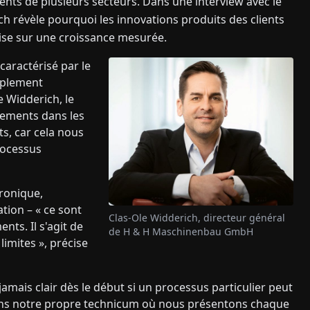
ients de plusieurs secteurs. Dans une interview avec le
ch révèle pourquoi les innovations produits des clients
mise sur une croissance mesurée.
aractérisé par le
mplement
e Widderich, le
gements dans les
ts, car cela nous
rocessus
tronique,
ation – « ce sont
Clas-Ole Widderich, directeur général
ts. Il s'agit de
de H & H Maschinenbau GmbH
limites », précise
jamais clair dès le début si un processus particulier peut
vons notre propre technicum où nous présentons chaque