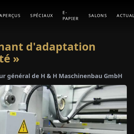
E-
APERÇUS
SPÉCIAUX
SALONS
ACTUAL
PAPIER
nant d'adaptation
té »
teur général de H & H Maschinenbau GmbH