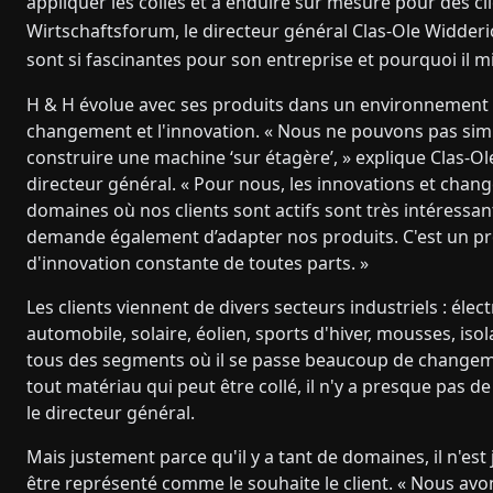
appliquer les colles et à enduire sur mesure pour des cl
Wirtschaftsforum, le directeur général Clas-Ole Widderi
sont si fascinantes pour son entreprise et pourquoi il 
H & H évolue avec ses produits dans un environnement c
changement et l'innovation. « Nous ne pouvons pas si
construire une machine ‘sur étagère’, » explique Clas-Ol
directeur général. « Pour nous, les innovations et chan
domaines où nos clients sont actifs sont très intéressan
demande également d’adapter nos produits. C'est un p
d'innovation constante de toutes parts. »
Les clients viennent de divers secteurs industriels : élec
automobile, solaire, éolien, sports d'hiver, mousses, isol
tous des segments où il se passe beaucoup de changemen
tout matériau qui peut être collé, il n'y a presque pas de 
le directeur général.
Mais justement parce qu'il y a tant de domaines, il n'est 
être représenté comme le souhaite le client. « Nous a