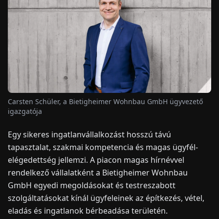
HÍREK
RÓLUNK
EN
DE
FR
ES
IT
NL
PL
HU
Carsten Schüler, a Bietigheimer Wohnbau GmbH ügyvezető
igazgatója
KAPCSOLAT
Egy sikeres ingatlanvállalkozást hosszú távú
tapasztalat, szakmai kompetencia és magas ügyfél-
elégedettség jellemzi. A piacon magas hírnévvel
rendelkező vállalatként a Bietigheimer Wohnbau
GmbH egyedi megoldásokat és testreszabott
szolgáltatásokat kínál ügyfeleinek az építkezés, vétel,
eladás és ingatlanok bérbeadása területén.