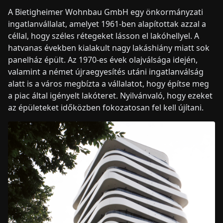
A Bietigheimer Wohnbau GmbH egy önkormányzati
ingatlanvállalat, amelyet 1961-ben alapítottak azzal a
céllal, hogy széles rétegeket lásson el lakóhellyel. A
hatvanas években kialakult nagy lakáshiány miatt sok
panelház épült. Az 1970-es évek olajválsága idején,
valamint a német újraegyesítés utáni ingatlanválság
alatt is a város megbízta a vállalatot, hogy építse meg
a piac által igényelt lakóteret. Nyilvánvaló, hogy ezeket
az épületeket időközben fokozatosan fel kell újítani.