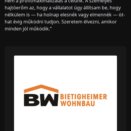
nem a profitmaximalizálás a célunk. A személyes
hajtóerőm az, hogy a vállalatot úgy állítsam be, hogy
nélkülem is — ha holnap elesnék vagy elmennék — öt-
hat évig működni tudjon. Szeretem élvezni, amikor
minden jól működik.”