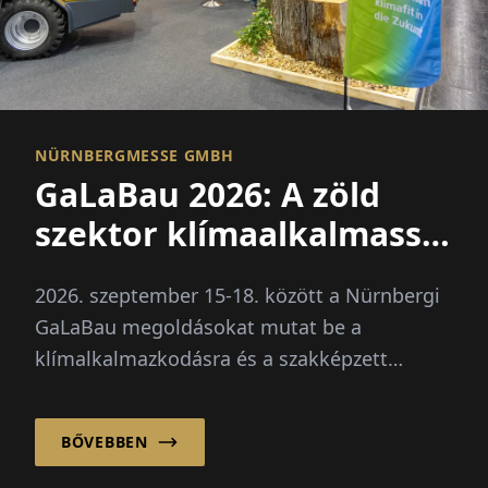
NÜRNBERGMESSE GMBH
GaLaBau 2026: A zöld
szektor klímaalkalmassá
válik
2026. szeptember 15-18. között a Nürnbergi
GaLaBau megoldásokat mutat be a
klímalkalmazkodásra és a szakképzett
munkaerő hiányára. Újdonság: egy külön
jövőbeli tér a digitalizáció és mesterséges
BŐVEBBEN
intelligencia számára.