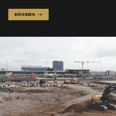
klasszikus-tradicionális építészeti nyelvével
nyugalm...
BŐVEBBEN