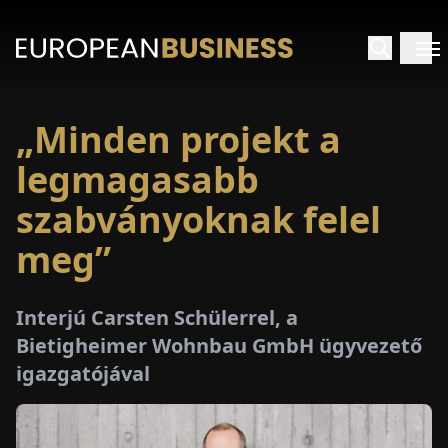
„Minden projekt a
EZDŐLAP
legmagasabb
NTERJÚK
szabványoknak felel
meg”
EKINTÉSEK
AKCIÓK
Interjú Carsten Schülerrel, a
Bietigheimer Wohnbau GmbH ügyvezető
E-
igazgatójával
PAPÍR
ÁSÁROK