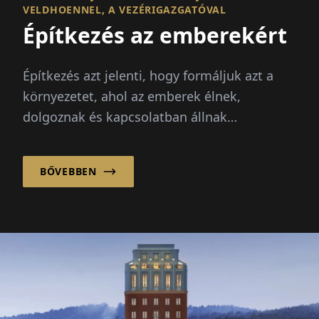
VELDHOENNEL, A VEZÉRIGAZGATÓVAL
Építkezés az emberekért
Építkezés azt jelenti, hogy formáljuk azt a
környezetet, ahol az emberek élnek,
dolgoznak és kapcsolatban állnak
egymással. Ezért a sikeres tervezés és
építkezés többről szól, mint...
BŐVEBBEN