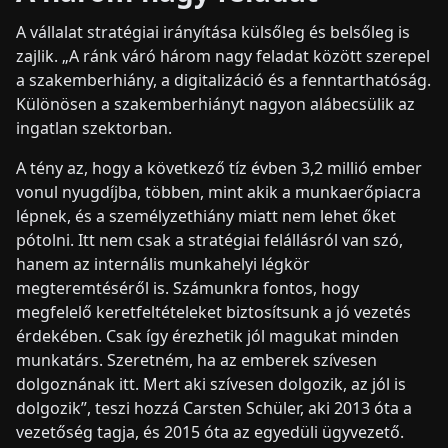
A vállalat stratégiai irányítása külsőleg és belsőleg is
zajlik. „A ránk váró három nagy feladat között szerepel
a szakemberhiány, a digitalizáció és a fenntarthatóság.
Különösen a szakemberhiányt nagyon alábecsülik az
ingatlan szektorban.
A tény az, hogy a következő tíz évben 3,2 millió ember
vonul nyugdíjba, többen, mint akik a munkaerőpiacra
lépnek, és a személyzethiány miatt nem lehet őket
pótolni. Itt nem csak a stratégiai felállásról van szó,
hanem az internális munkahelyi légkör
megteremtéséről is. Számunkra fontos, hogy
megfelelő keretfeltételeket biztosítsunk a jó vezetés
érdekében. Csak így érezhetik jól magukat minden
munkatárs. Szeretném, ha az emberek szívesen
dolgoznának itt. Mert aki szívesen dolgozik, az jól is
dolgozik”, teszi hozzá Carsten Schüler, aki 2013 óta a
vezetőség tagja, és 2015 óta az egyedüli ügyvezető.