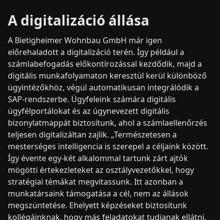
A digitalizáció állása
A Bietigheimer Wohnbau GmbH már igen
előrehaladott a digitalizáció terén. Így például a
számlabefogadás előkontírozással kezdődik, majd a
digitális munkafolyamaton keresztül kerül különböző
ügyintézőkhöz, végül automatikusan integrálódik a
SAP-rendszerbe. Ügyfeleink számára digitális
ügyfélportálokat és az úgynevezett digitális
bizonylatmappát biztosítunk, ahol a számlaellenőrzés
teljesen digitalizáltan zajlik. „Természetesen a
mesterséges intelligencia is szerepel a céljaink között.
Így évente egy-két alkalommal tartunk zárt ajtók
mögötti értekezleteket az osztályvezetőkkel, hogy
stratégiai témákat megvitassunk. Itt azonban a
munkatársaink támogatása a cél, nem az állások
megszüntetése. Ehelyett képzéseket biztosítunk
kollégáinknak, hogy más feladatokat tudjanak ellátni.