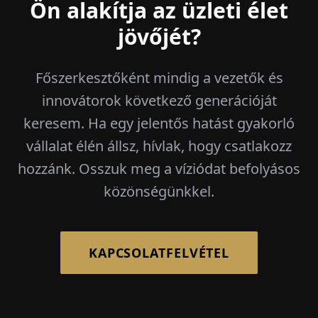
Ön alakítja az üzleti élet
jövőjét?
Főszerkesztőként mindig a vezetők és
innovátorok következő generációját
keresem. Ha egy jelentős hatást gyakorló
vállalat élén állsz, hívlak, hogy csatlakozz
hozzánk. Osszuk meg a víziódat befolyásos
közönségünkkel.
KAPCSOLATFELVÉTEL