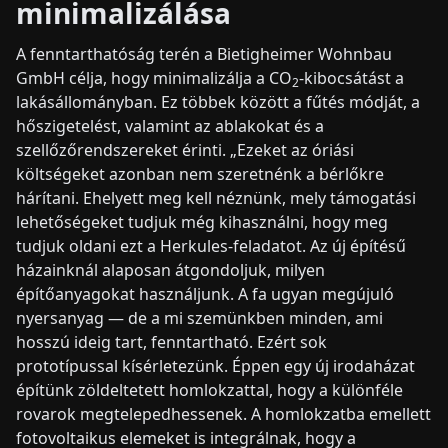
minimalizálása
A fenntarthatóság terén a Bietigheimer Wohnbau
GmbH célja, hogy minimalizálja a CO
-kibocsátást a
2
lakásállományban. Ez többek között a fűtés módját, a
hőszigetelést, valamint az ablakokat és a
szellőzőrendszereket érinti. „Ezeket az óriási
költségeket azonban nem szeretnénk a bérlőkre
hárítani. Ehelyett meg kell néznünk, mely támogatási
lehetőségeket tudjuk még kihasználni, hogy meg
tudjuk oldani ezt a Herkules-feladatot. Az új építésű
házainknál alaposan átgondoljuk, milyen
építőanyagokat használjunk. A fa ugyan megújuló
nyersanyag — de a mi szemünkben minden, ami
hosszú ideig tart, fenntartható. Ezért sok
prototípussal kísérletezünk. Éppen egy új irodaházat
építünk zöldeltetett homlokzattal, hogy a különféle
rovarok megtelepedhessenek. A homlokzatba emellett
fotovoltaikus elemeket is integrálnak, hogy a