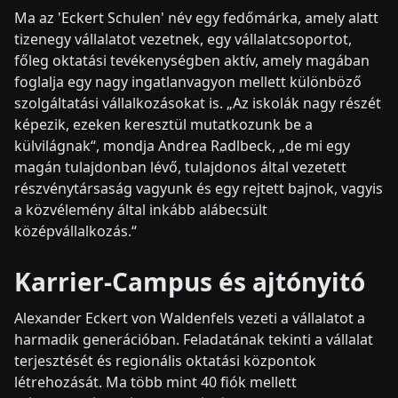
Ma az 'Eckert Schulen' név egy fedőmárka, amely alatt
tizenegy vállalatot vezetnek, egy vállalatcsoportot,
főleg oktatási tevékenységben aktív, amely magában
foglalja egy nagy ingatlanvagyon mellett különböző
szolgáltatási vállalkozásokat is. „Az iskolák nagy részét
képezik, ezeken keresztül mutatkozunk be a
külvilágnak“, mondja Andrea Radlbeck, „de mi egy
magán tulajdonban lévő, tulajdonos által vezetett
részvénytársaság vagyunk és egy rejtett bajnok, vagyis
a közvélemény által inkább alábecsült
középvállalkozás.“
Karrier-Campus és ajtónyitó
Alexander Eckert von Waldenfels vezeti a vállalatot a
harmadik generációban. Feladatának tekinti a vállalat
terjesztését és regionális oktatási központok
létrehozását. Ma több mint 40 fiók mellett