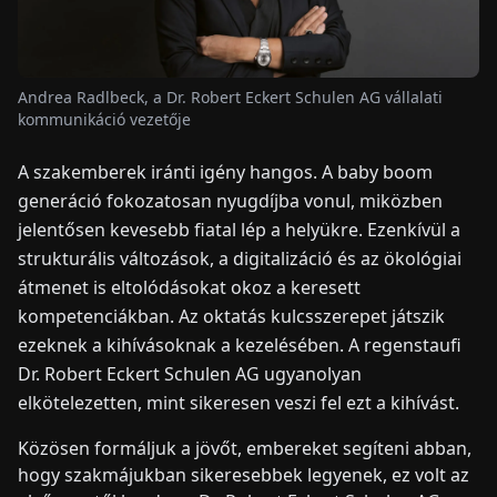
HÍREK
Andrea Radlbeck, a Dr. Robert Eckert Schulen AG vállalati
kommunikáció vezetője
RÓLUNK
A szakemberek iránti igény hangos. A baby boom
EN
DE
FR
ES
IT
NL
PL
HU
generáció fokozatosan nyugdíjba vonul, miközben
jelentősen kevesebb fiatal lép a helyükre. Ezenkívül a
strukturális változások, a digitalizáció és az ökológiai
KAPCSOLAT
átmenet is eltolódásokat okoz a keresett
kompetenciákban. Az oktatás kulcsszerepet játszik
ezeknek a kihívásoknak a kezelésében. A regenstaufi
Dr. Robert Eckert Schulen AG ugyanolyan
elkötelezetten, mint sikeresen veszi fel ezt a kihívást.
Közösen formáljuk a jövőt, embereket segíteni abban,
hogy szakmájukban sikeresebbek legyenek, ez volt az