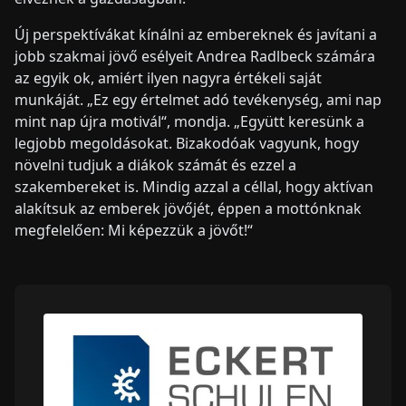
Új perspektívákat kínálni az embereknek és javítani a
jobb szakmai jövő esélyeit Andrea Radlbeck számára
az egyik ok, amiért ilyen nagyra értékeli saját
munkáját. „Ez egy értelmet adó tevékenység, ami nap
mint nap újra motivál“, mondja. „Együtt keresünk a
legjobb megoldásokat. Bizakodóak vagyunk, hogy
növelni tudjuk a diákok számát és ezzel a
szakembereket is. Mindig azzal a céllal, hogy aktívan
alakítsuk az emberek jövőjét, éppen a mottónknak
megfelelően: Mi képezzük a jövőt!“