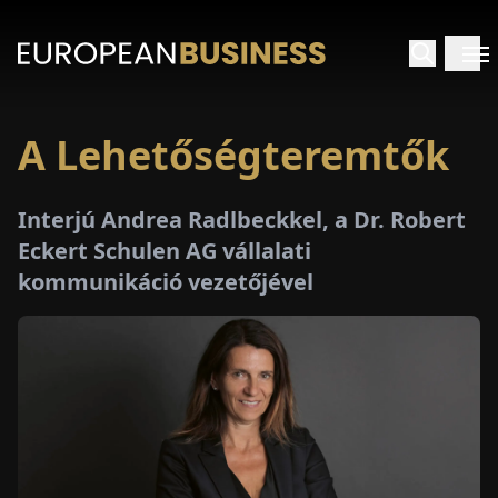
A Lehetőségteremtők
EZDŐLAP
Interjú Andrea Radlbeckkel, a Dr. Robert
NTERJÚK
Eckert Schulen AG vállalati
kommunikáció vezetőjével
EKINTÉSEK
AKCIÓK
E-
PAPÍR
ÁSÁROK