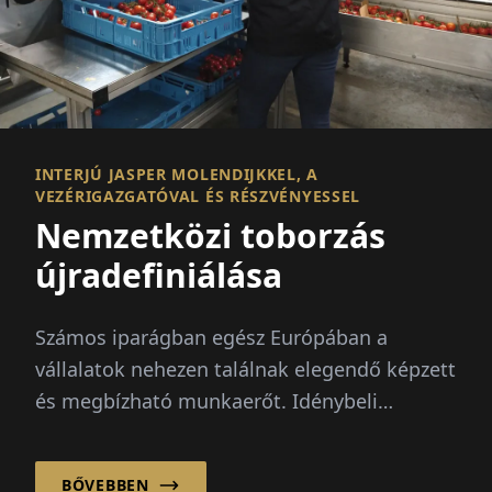
INTERJÚ JASPER MOLENDIJKKEL, A
VEZÉRIGAZGATÓVAL ÉS RÉSZVÉNYESSEL
Nemzetközi toborzás
újradefiniálása
Számos iparágban egész Európában a
vállalatok nehezen találnak elegendő képzett
és megbízható munkaerőt. Idénybeli
csúcsok, demográfiai változás és...
BŐVEBBEN