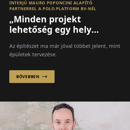
INTERJÚ MAURO POPONCINI ALAPÍTÓ
PARTNERREL A POLO.PLATFORM BV-NÉL
„Minden projekt
lehetőség egy hely
javítására és egy
Az építészet ma már jóval többet jelent, mint
közösség
épületek tervezése.
megerősítésére!”
BŐVEBBEN