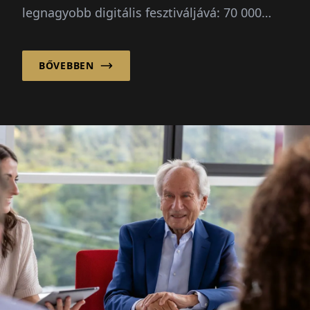
legnagyobb digitális fesztiváljává: 70 000
látogató, három irányadó kérdés, nincs
nagyszabású terv.
BŐVEBBEN