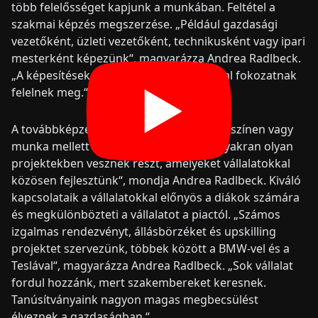
több felelősséget kapjunk a munkában. Feltétel a
szakmai képzés megszerzése. „Például gazdasági
vezetőként, üzleti vezetőként, technikusként vagy ipari
mesterként képezünk“, magyarázza Andrea Radlbeck.
„A képesítések egy Bachelor Professional fokozatnak
felelnek meg.“
A továbbképzés teljes munkaidőben helyszínen vagy
munka mellett történik. „A résztvevők gyakran olyan
projektekben vesznek részt, amelyeket vállalatokkal
közösen fejlesztünk“, mondja Andrea Radlbeck. Kiváló
kapcsolataik a vállalatokkal előnyös a diákok számára
és megkülönbözteti a vállalatot a piactól. „Számos
izgalmas rendezvényt, állásbörzéket és upskilling
projektet szervezünk, többek között a BMW-vel és a
Teslával“, magyarázza Andrea Radlbeck. „Sok vállalat
fordul hozzánk, mert szakembereket keresnek.
Tanúsítványaink nagyon magas megbecsülést
élveznek a gazdaságban.“