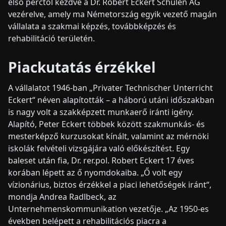
első perctől kezdve a Dr. Robert Eckert Schulen AG
vezérelve, amely ma Németország egyik vezető magán
vállalata a szakmai képzés, továbbképzés és
rehabilitáció területén.
Piackutatás érzékkel
A vállalatot 1946-ban „Privater Technischer Unterricht
Eckert“ néven alapították – a háború utáni időszakban
is nagy volt a szakképzett munkaerő iránti igény.
Alapító, Peter Eckert többek között szakmunkás- és
mesterképző kurzusokat kínált, valamint az mérnöki
iskolák felvételi vizsgájára való előkészítést. Egy
baleset után fia, Dr. rer.pol. Robert Eckert 17 éves
korában lépett az ő nyomdokaiba. „Ő volt egy
vízionárius, biztos érzékkel a piaci lehetőségek iránt“,
mondja Andrea Radlbeck, az
Unternehmenskommunikation vezetője. „Az 1950-es
években belépett a rehabilitációs piacra a