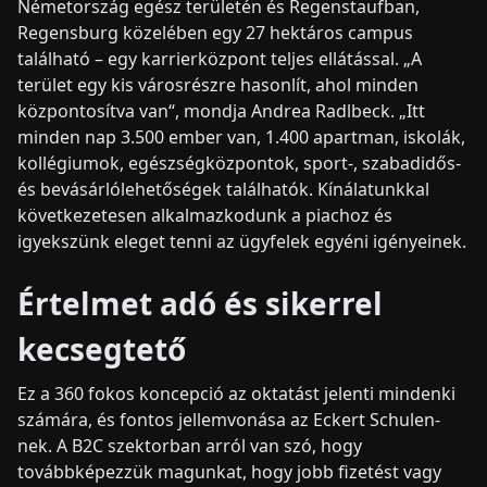
Németország egész területén és Regenstaufban,
Regensburg közelében egy 27 hektáros campus
található – egy karrierközpont teljes ellátással. „A
terület egy kis városrészre hasonlít, ahol minden
központosítva van“, mondja Andrea Radlbeck. „Itt
minden nap 3.500 ember van, 1.400 apartman, iskolák,
kollégiumok, egészségközpontok, sport-, szabadidős-
és bevásárlólehetőségek találhatók. Kínálatunkkal
következetesen alkalmazkodunk a piachoz és
igyekszünk eleget tenni az ügyfelek egyéni igényeinek.
Értelmet adó és sikerrel
kecsegtető
Ez a 360 fokos koncepció az oktatást jelenti mindenki
számára, és fontos jellemvonása az Eckert Schulen-
nek. A B2C szektorban arról van szó, hogy
továbbképezzük magunkat, hogy jobb fizetést vagy