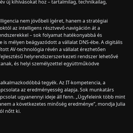
v új kihívásokat hoz – tartalmilag, technikailag,
ligencia nem jövőbeli ígéret, hanem a stratégiai
któl az intelligens résztvevő-navigáción át a
endszerekkel – sok folyamat hatékonyabbá és
is mélyen beágyazódott a vállalat DNS-ébe. A digitális
tott AV-technológia révén a vállalat érezhetően
fejlesztésű helyrendszerszerkezeti rendszer lehetővé
zzanak, és helyi személyzettel együttműködve
s alkalmazkodóbbá tegyék. Az IT-kompetencia, a
kapcsolata az eredményesség alapja. Sok munkatárs
apcsolat ugyanennyi ideje áll fenn. „Ügyfeleink több mint
anem a következetes minőség eredménye”, mondja Julia
l nőtt ki.