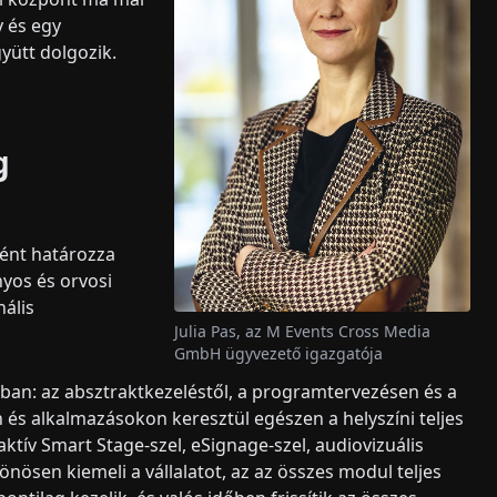
 és egy
yütt dolgozik.
g
ént határozza
yos és orvosi
ális
Julia Pas, az M Events Cross Media
GmbH ügyvezető igazgatója
ában: az absztraktkezeléstől, a programtervezésen és a
 és alkalmazásokon keresztül egészen a helyszíni teljes
raktív Smart Stage-szel, eSignage-szel, audiovizuális
önösen kiemeli a vállalatot, az az összes modul teljes