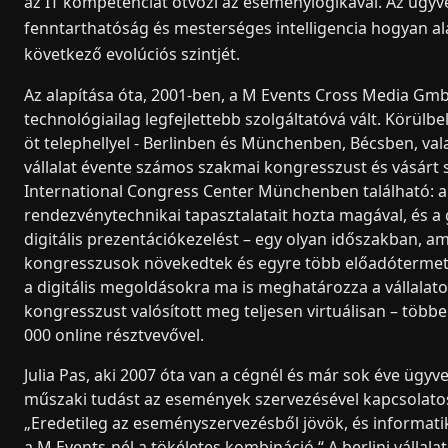
az IT kompetenciát ötvözi az eseménylogikával. Az ügyve
fenntarthatóság és mesterséges intelligencia hogyan ala
következő evolúciós szintjét.
Az alapítása óta, 2001-ben, a M Events Cross Media GmbH
technológiailag legfejlettebb szolgáltatóvá vált. Körülb
öt telephellyel - Berlinben és Münchenben, Bécsben, va
vállalat évente számos szakmai kongresszust és vásárt sz
International Congress Center Münchenben található: a
rendezvénytechnikai tapasztalatait hozta magával, és a g
digitális prezentációkezelést – egy olyan időszakban, am
kongresszusok növekedtek és egyre több előadótermet
a digitális megoldásokra ma is meghatározza a vállalat
kongresszust valósított meg teljesen virtuálisan – több
000 online résztvevővel.
Julia Pas, aki 2007 óta van a cégnél és már sok éve ügyve
műszaki tudást az események szervezésével kapcsolatos 
„Eredetileg az eseményszervezésből jövök, és informati
a M Events-nél a tökéletes kombináció.“ A berlini vállal