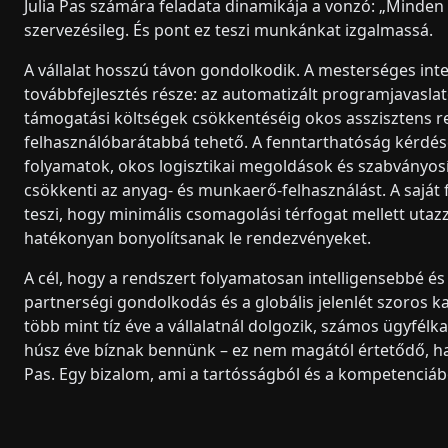
Julia Pas számára feladata dinamikája a vonzó: „Minden é
szervezésileg. És pont ez teszi munkánkat izgalmassá.
A vállalat hosszú távon gondolkodik. A mesterséges intel
továbbfejlesztés része: az automatizált programjavaslato
támogatási költségek csökkentéséig okos asszisztens r
felhasználóbarátabbá tehető. A fenntarthatóság kérdése 
folyamatok, okos logisztikai megoldások és szabványosí
csökkenti az anyag- és munkaerő-felhasználást. A saját 
teszi, hogy minimális csomagolási térfogat mellett uta
hatékonyan bonyolítsanak le rendezvényeket.
A cél, hogy a rendszert folyamatosan intelligensebbé é
partnerségi gondolkodás és a globális jelenlét szoros 
több mint tíz éve a vállalatnál dolgozik, számos ügyfélk
húsz éve bíznak bennünk – ez nem magától értetődő, h
Pas. Egy bizalom, ami a tartósságból és a kompetenciábó