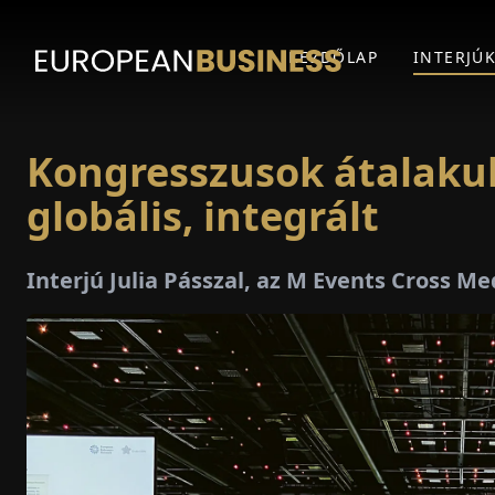
KEZDŐLAP
INTERJÚ
Kongresszusok átalakulá
globális, integrált
Interjú Julia Pásszal, az M Events Cross 