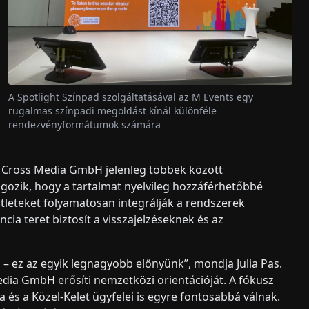
A Spotlight Színpad szolgáltatásával az M Events egy
rugalmas színpadi megoldást kínál különféle
rendezvényformátumok számára
 Cross Media GmbH jelenleg többek között
lgozik, hogy a tartalmat nyelvileg hozzáférhetőbbé
ötleteket folyamatosan integrálják a rendszerek
cia teret biztosít a visszajelzéseknek és az
 – ez az egyik legnagyobb előnyünk”, mondja Julia Pas.
Media GmbH erősíti nemzetközi orientációját. A fókusz
 és a Közel-Kelet ügyfelei is egyre fontosabbá válnak.