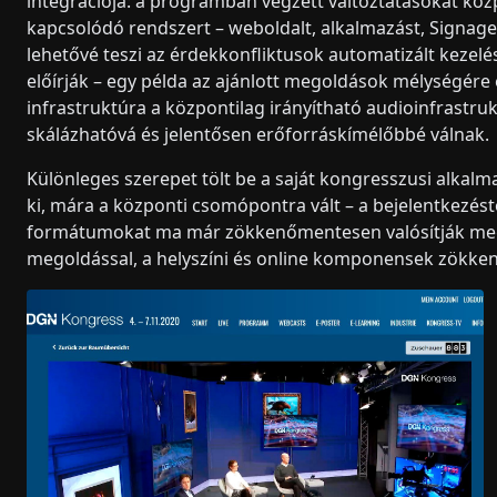
integrációja: a programban végzett változtatásokat közpo
kapcsolódó rendszert – weboldalt, alkalmazást, Signage
lehetővé teszi az érdekkonfliktusok automatizált kezel
előírják – egy példa az ajánlott megoldások mélységére 
infrastruktúra a központilag irányítható audioinfrastru
skálázhatóvá és jelentősen erőforráskímélőbbé válnak.
Különleges szerepet tölt be a saját kongresszusi alkalma
ki, mára a központi csomópontra vált – a bejelentkezéstő
formátumokat ma már zökkenőmentesen valósítják meg: 
megoldással, a helyszíni és online komponensek zökk