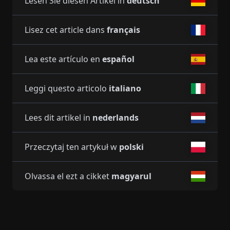
Lesen Sie diesen Artikel in
deutsch
Lisez cet article dans
français
Lea este artículo en
español
Leggi questo articolo
italiano
Lees dit artikel in
nederlands
Przeczytaj ten artykuł w
polski
Olvassa el ezt a cikket
magyarul