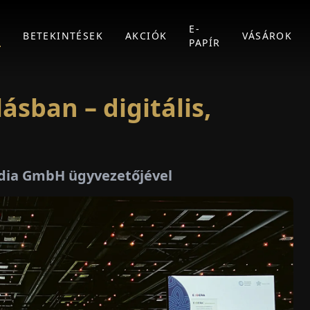
E-
K
BETEKINTÉSEK
AKCIÓK
VÁSÁROK
PAPÍR
sban – digitális,
Media GmbH ügyvezetőjével