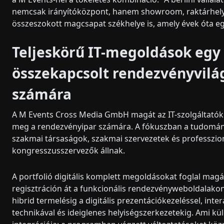
nemcsak irányítóközpont, hanem showroom, raktárhely
összeszokott magcsapat székhelye is, amely évek óta eg
Teljeskörű IT-megoldások egy
összekapcsolt rendezvényvilá
számára
A M Events Cross Media GmbH magát az IT-szolgáltatók
meg a rendezvényipar számára. A fókuszban a tudomán
szakmai társaságok, szakmai szervezetek és professzion
kongresszusszervezők állnak.
A portfolió digitális komplett megoldásokat foglal mag
regisztráción át a funkcionális rendezvényweboldalakon
hibrid termelésig a digitális prezentációkezeléssel, inte
technikával és ideiglenes helyiségszerkezetekig. Ami kül