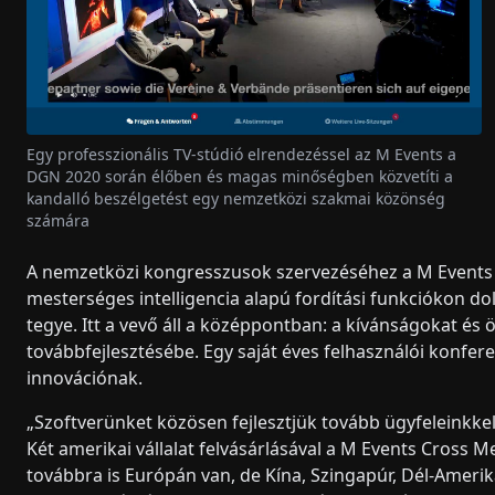
Egy professzionális TV-stúdió elrendezéssel az M Events a
DGN 2020 során élőben és magas minőségben közvetíti a
kandalló beszélgetést egy nemzetközi szakmai közönség
számára
A nemzetközi kongresszusok szervezéséhez a M Events
mesterséges intelligencia alapú fordítási funkciókon do
tegye. Itt a vevő áll a középpontban: a kívánságokat és 
továbbfejlesztésébe. Egy saját éves felhasználói konferen
innovációnak.
„Szoftverünket közösen fejlesztjük tovább ügyfeleinkkel
Két amerikai vállalat felvásárlásával a M Events Cross 
továbbra is Európán van, de Kína, Szingapúr, Dél-Amerika