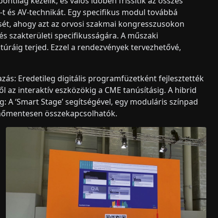
ntilag kezelik, és valós időben frissítik az összes
-t és AV-technikát. Egy specifikus modul továbbá
ését, ahogy azt az orvosi szakmai kongresszusokon
és szakterületi specifikusságára. A műszaki
ktúráig terjed. Ezzel a rendezvények tervezhetővé,
zás: Eredetileg digitális programfüzetként fejlesztették
l az interaktív eszközökig a CME tanúsításig. A hibrid
A ‘Smart Stage’ segítségével, egy moduláris színpad
enőmentesen összekapcsolhatók.