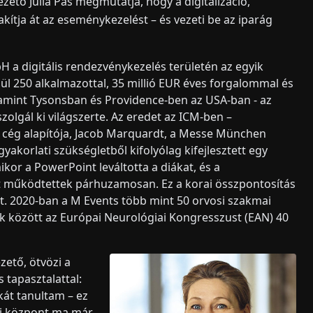
zető Julia Pas megmutatja, hogy a digitalizáció,
kítja át az eseménykezelést – és vezeti be az iparág
 a digitális rendezvénykezelés területén az egyik
elül 250 alkalmazottal, 35 millió EUR éves forgalommal és
lamint Tysonsban és Providence-ben az USA-ban - az
olgál ki világszerte. Az eredet az ICM-ben –
 cég alapítója, Jacob Marquardt, a Messe München
yakorlati szükségletből kifolyólag kifejlesztett egy
ikor a PowerPoint leváltotta a diákat, és a
 működtettek párhuzamosan. Ez a korai összpontosítás
ot. 2020-ban a M Events több mint 50 orvosi szakmai
ek között az Európai Neurológiai Kongresszust (EAN) 40
zető, ötvözi a
tapasztalattal:
kát tanultam – ez
ati központ ma már