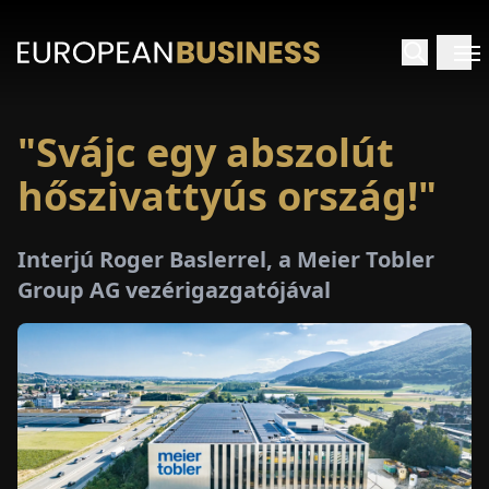
"Svájc egy abszolút
EZDŐLAP
hőszivattyús ország!"
NTERJÚK
Interjú Roger Baslerrel, a Meier Tobler
EKINTÉSEK
Group AG vezérigazgatójával
AKCIÓK
E-
PAPÍR
ÁSÁROK