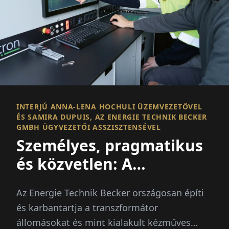
INTERJÚ ANNA-LENA HOCHULI ÜZEMVEZETŐVEL
ÉS SAMIRA DUPUIS, AZ ENERGIE TECHNIK BECKER
GMBH ÜGYVEZETŐI ASSZISZTENSÉVEL
Személyes, pragmatikus
és közvetlen: A
partnerek a
Az Energie Technik Becker országosan építi
középfeszültség számára
és karbantartja a transzformátor
állomásokat és mint kialakult kézműves