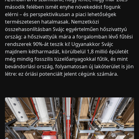
második felében ismét enyhe növekedést fogunk
elérni – és perspektivikusan a piaci lehetőségek
természetesen hatalmasak. Nemzetközi
összehasonlításban Svájc egyértelműen hőszivattyú
ország: a hőszivattyúk mára a forgalomban lévő fűtési
rendszerek 90%-át teszik ki! Ugyanakkor Svájc
majdnem kétharmadát, körülbelül 1,8 millió épületét
még mindig fosszilis tüzelőanyagokkal fűtik, és mint
bevándorlási ország, folyamatosan új lakóterület is jön
létre: ez óriási potenciált jelent cégünk számára.