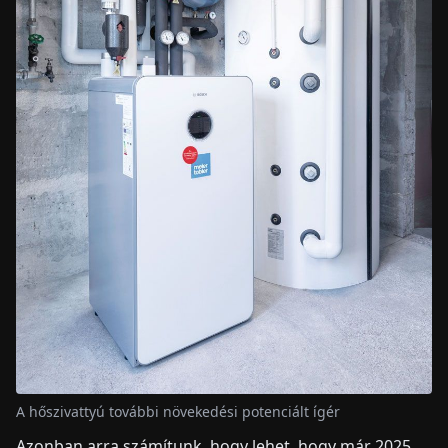
A hőszivattyú további növekedési potenciált ígér
Azonban arra számítunk, hogy lehet, hogy már 2025