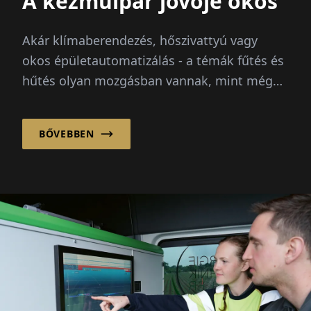
A kézműipar jövője okos
Akár klímaberendezés, hőszivattyú vagy
okos épületautomatizálás - a témák fűtés és
hűtés olyan mozgásban vannak, mint még
soha. Emelkedő energiaárak...
BŐVEBBEN