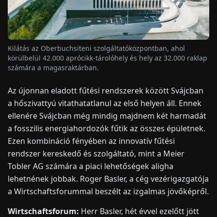
HÍREK
Kilátás az Oberbuchsiteni szolgáltatóközpontban, ahol
RÓLUNK
körülbelül 42.000 aprócikk-tárolóhely és hely az 32.000 raklap
számára a magasraktárban.
EN
DE
FR
ES
IT
NL
PL
HU
Az újonnan eladott fűtési rendszerek között Svájcban
a hőszivattyú vitathatatlanul az első helyen áll. Ennek
ellenére Svájcban még mindig majdnem két harmadát
KAPCSOLAT
a fosszilis energiahordozók fűtik az összes épületnek.
Ezen kombináció fényében az innovatív fűtési
rendszer kereskedő és szolgáltató, mint a Meier
Tobler AG számára a piaci lehetőségek aligha
lehetnének jobbak. Roger Basler, a cég vezérigazgatója
a Wirtschaftsforummal beszélt az izgalmas jövőképről.
Wirtschaftsforum:
Herr Basler, hét évvel ezelőtt jött