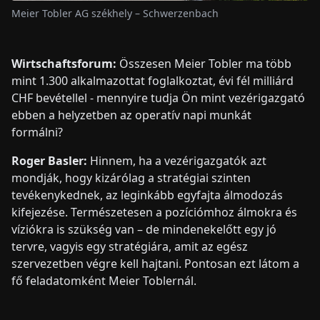
Meier Tobler AG székhely – Schwerzenbach
Wirtschaftsforum:
Összesen Meier Tobler ma több
mint 1.300 alkalmazottat foglalkoztat, évi fél milliárd
CHF bevétellel - mennyire tudja Ön mint vezérigazgató
ebben a helyzetben az operatív napi munkát
formálni?
Roger Basler:
Hinnem, ha a vezérigazgatók azt
mondják, hogy kizárólag a stratégiai szinten
tevékenykednek, az leginkább egyfajta álmodozás
kifejezése. Természetesen a pozíciómhoz álmokra és
víziókra is szükség van – de mindenekelőtt egy jó
tervre, vagyis egy stratégiára, amit az egész
szervezetben végre kell hajtani. Pontosan ezt látom a
fő feladatomként Meier Toblernál.