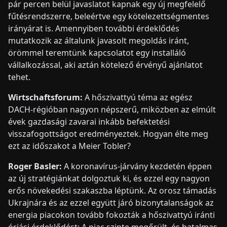
pár percen belül javaslatot kapnak egy új megfelelő
fűtésrendszerre, beleértve egy kötelezettségmentes
irányárat is. Amennyiben további érdeklődés
mutatkozik az általunk javasolt megoldás iránt,
örömmel teremtünk kapcsolatot egy installáló
vállalkozással, aki aztán kötelező érvényű ajánlatot
tehet.
Wirtschaftsforum:
A hőszivattyú téma az egész
DACH-régióban nagyon népszerű, miközben az elmúlt
évek gazdasági zavarai inkább befektetési
visszafogottságot eredményeztek. Hogyan élte meg
ezt az időszakot a Meier Tobler?
Roger Basler:
A koronavírus-járvány kezdetén éppen
az új stratégiánkat dolgoztuk ki, és ezzel egy nagyon
erős növekedési szakaszba léptünk. Az orosz támadás
Ukrajnára és az ezzel együtt járó bizonytalanságok az
energia piacokon tovább fokozták a hőszivattyú iránti
óriási érdeklődést: A piac szinte megőrült, és hatalmas