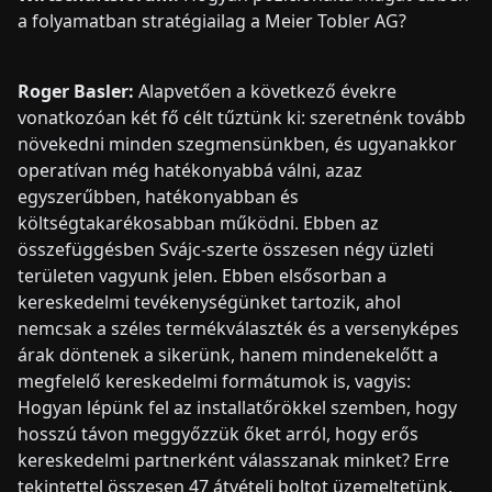
a folyamatban stratégiailag a Meier Tobler AG?
Roger Basler:
Alapvetően a következő évekre
vonatkozóan két fő célt tűztünk ki: szeretnénk tovább
növekedni minden szegmensünkben, és ugyanakkor
operatívan még hatékonyabbá válni, azaz
egyszerűbben, hatékonyabban és
költségtakarékosabban működni. Ebben az
összefüggésben Svájc-szerte összesen négy üzleti
területen vagyunk jelen. Ebben elsősorban a
kereskedelmi tevékenységünket tartozik, ahol
nemcsak a széles termékválaszték és a versenyképes
árak döntenek a sikerünk, hanem mindenekelőtt a
megfelelő kereskedelmi formátumok is, vagyis:
Hogyan lépünk fel az installatőrökkel szemben, hogy
hosszú távon meggyőzzük őket arról, hogy erős
kereskedelmi partnerként válasszanak minket? Erre
tekintettel összesen 47 átvételi boltot üzemeltetünk,