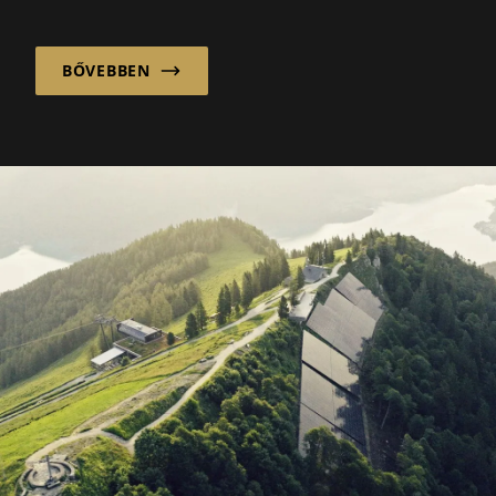
vállalkozás számos további szolgáltatást
kínál az alacsony- és...
BŐVEBBEN