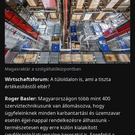
Magasraktár a szolgáltatóközpontban
Wirtschaftsforum:
A túloldalon is, ami a tiszta
értékesítéstől eltér?
Roger Basler:
Magyarországon több mint 400
szerviztechnikusunk van állomásozva, hogy
ügyfeleinknek minden karbantartási és üzemzavar
esetén éjjel-nappal rendelkezésre állhassunk -
természetesen egy erre külön kialakított
ügyfélszolgálati vonalon keresztül is. Ezenfelül a