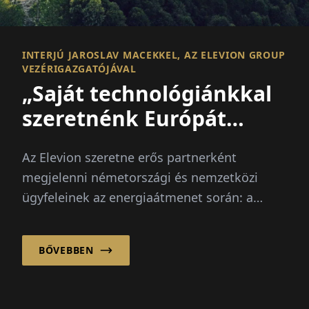
INTERJÚ JAROSLAV MACEKKEL, AZ ELEVION GROUP
VEZÉRIGAZGATÓJÁVAL
„Saját technológiánkkal
szeretnénk Európát
előrevinni“
Az Elevion szeretne erős partnerként
megjelenni németországi és nemzetközi
ügyfeleinek az energiaátmenet során: a
fejlesztés, implementáci...
BŐVEBBEN