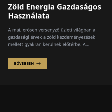
Zöld Energia Gazdaságos
Használata
A mai, erősen versenyző üzleti világban a
gazdasági érvek a zöld kezdeményezések
mellett gyakran kerülnek előtérbe. A
vállalatoknak meg kell mutatniuk, hogy ezek
az ökológiai intézkedések gazdaságilag
BŐVEBBEN
fenntarthatóak...