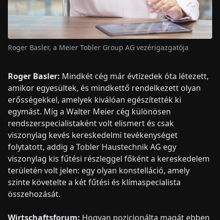
Roger Basler, a Meier Tobler Group AG vezérigazgatója
Roger Basler:
Mindkét cég már évtizedek óta létezett,
amikor egyesültek, és mindkettő rendelkezett olyan
erősségekkel, amelyek kiválóan egészítették ki
egymást. Míg a Walter Meier cég különösen
rendszerspecialistaként volt elismert és csak
viszonylag kevés kereskedelmi tevékenységet
folytatott, addig a Tobler Haustechnik AG egy
viszonylag kis fűtési részleggel főként a kereskedelem
területén volt jelen: egy olyan konstelláció, amely
szinte követelte a két fűtési és klímaspecialista
összehozását.
Wirtschaftsforum:
Hogyan pozicionálta magát ebben