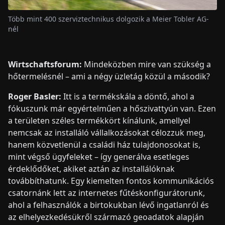
Több mint 400 szerviztechnikus dolgozik a Meier Tobler AG-
nél
Wirtschaftsforum:
Mindeközben mire van szükség a
hőtermelésnél – ami a négy üzletág közül a második?
Roger Basler:
Itt is a termékskála a döntő, ahol a
fókuszunk már egyértelműen a hőszivattyún van. Ezen
a területen széles termékkört kínálunk, amellyel
nemcsak az installáló vállalkozásokat célozzuk meg,
hanem közvetlenül a családi ház tulajdonosokat is,
mint végső ügyfeleket – így generálva esetleges
érdeklődőket, akiket aztán az installálóknak
továbbíthatunk. Egy kiemelten fontos kommunikációs
csatornánk lett az internetes fűtéskonfigurátorunk,
ahol a felhasználók a birtokukban lévő ingatlanról és
az elhelyezkedésükről származó geoadatok alapján