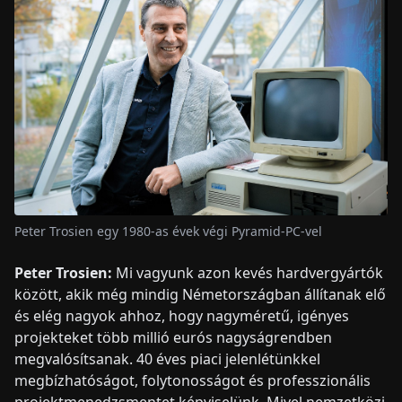
Peter Trosien egy 1980-as évek végi Pyramid-PC-vel
Peter Trosien:
Mi vagyunk azon kevés hardvergyártók
között, akik még mindig Németországban állítanak elő
és elég nagyok ahhoz, hogy nagyméretű, igényes
projekteket több millió eurós nagyságrendben
megvalósítsanak. 40 éves piaci jelenlétünkkel
megbízhatóságot, folytonosságot és professzionális
projektmenedzsmentet képviselünk. Mivel nemzetközi