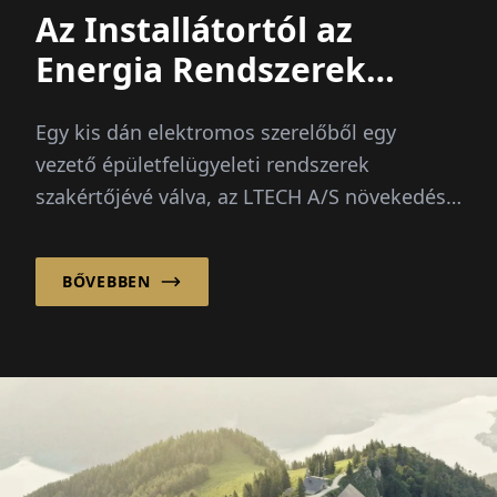
Az Installátortól az
Energia Rendszerek
Vezetőjéig
Egy kis dán elektromos szerelőből egy
vezető épületfelügyeleti rendszerek
szakértőjévé válva, az LTECH A/S növekedése
a folyamatosan növekvő...
BŐVEBBEN