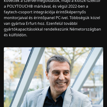
követték a szervermegoldások, majd a kioszk-szektor
a POLYTOUCH® márkával, és végül 2022-ben a
faytech-csoport integrációja érintőképernyős
monitorjaival és érintőpanel PC-ivel. Többségük közel
van gyártva Erfurt-hoz. Ezenfelül további
gyártókapacitásokkal rendelkezünk Németországban
és külföldön.