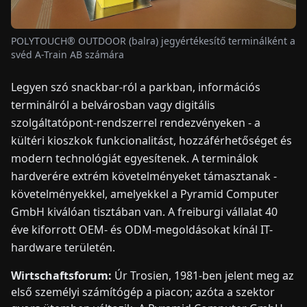
HÍREK
POLYTOUCH® OUTDOOR (balra) jegyértékesítő terminálként a
svéd A-Train AB számára
RÓLUNK
Legyen szó snackbar-ról a parkban, információs
terminálról a belvárosban vagy digitális
EN
DE
FR
ES
IT
NL
PL
HU
szolgáltatópont-rendszerrel rendezvényeken - a
kültéri kioszkok funkcionalitást, hozzáférhetőséget és
modern technológiát egyesítenek. A terminálok
KAPCSOLAT
hardverére extrém követelményeket támasztanak -
követelményekkel, amelyekkel a Pyramid Computer
GmbH kiválóan tisztában van. A freiburgi vállalat 40
éve kiforrott OEM- és ODM-megoldásokat kínál IT-
hardware területén.
Wirtschaftsforum:
Úr Trosien, 1981-ben jelent meg az
első személyi számítógép a piacon; azóta a szektor