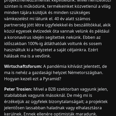
szinten is működünk, termékeinket közvetlenül a világ
minden tájára küldjük és minden szükséges
vámkezelést mi látunk el. 40 év alatt számos
partnerség jött létre ügyfelekkel és beszállítókkal, akik
közül egyesek évtizedek óta vannak velünk és például
a koronavírus idején segítettek nekünk. Ebben az
időszakban 100%-ig átláthatóak voltunk és sosem
használtuk ki a helyzetet a saját céljainkra. Ezért
hálásak ma is a vevőink.
Wirtschaftsforum:
A pandémia kihívást jelentett, de
ma is nehéz a gazdasági helyzet Németországban.
Hogyan kezeli ezt a Pyramid?
Peter Trosien:
Mivel a B2B szektorban vagyunk jelen,
stabilabbak vagyunk másoknál. De még mi is
érzékeljük az ügyfelek bizonytalanságait; a projektek
jelentősen lassabban haladnak vagy elhalasztásra
kerülnek. Ennek ellenére optimisták maradunk.