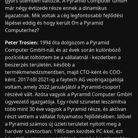
gyors ütemben változik. A Pyramid Computer GmbH
már négy évtizede része ennek a dinamikus
ágazatnak. Mik voltak a cég legfontosabb fejlődési
lépései eddig és hogy került Ön a Pyramid
Computerhez?
Peter Trosien:
1994 óta dolgozom a Pyramid
Computer GmbH-nál, és az évek során különböző
pozíciókat töltöttem be a vállalatnál - kezdetben a
beszerzés területén, később a
termékmenedzsmentben, majd CTO-ként és COO-
ként. 2017-től 2021-ig a faytech AG vezérigazgatója
voltam, amely 2022 januárjától a Pyramid-csoport
részévé vált. Azóta vagyok a Pyramid Computer GmbH
ügyvezető igazgatója. Egy rövid szünetet leszámítva
több mint 30 éve vagyok a Pyramid része, és aktívan
részt vettem a vállalat folyamatos fejlődésében. Idővel
a Pyramid számos új üzleti területet nyitott meg a
hardver szektorban: 1985-ben kezdtek PC-kkel, ezt