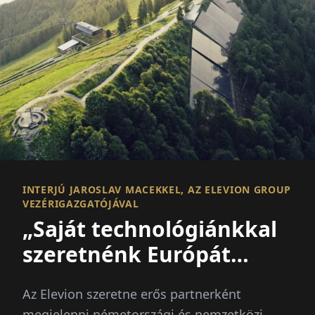
INTERJÚ JAROSLAV MACEKKEL, AZ ELEVION GROUP
VEZÉRIGAZGATÓJÁVAL
„Saját technológiánkkal
szeretnénk Európát
előrevinni“
Az Elevion szeretne erős partnerként
megjelenni németországi és nemzetközi