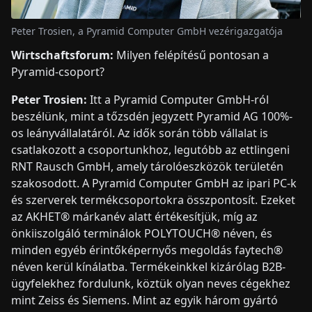
Peter Trosien, a Pyramid Computer GmbH vezérigazgatója
Wirtschaftsforum:
Milyen felépítésű pontosan a
Pyramid-csoport?
Peter Trosien:
Itt a Pyramid Computer GmbH-ról
beszélünk, mint a tőzsdén jegyzett Pyramid AG 100%-
os leányvállalatáról. Az idők során több vállalat is
csatlakozott a csoportunkhoz, legutóbb az ettlingeni
RNT Rausch GmbH, amely tárolóeszközök területén
szakosodott. A Pyramid Computer GmbH az ipari PC-k
és szerverek termékcsoportokra összpontosít. Ezeket
az AKHET® márkanév alatt értékesítjük, míg az
önkiiszolgáló terminálok POLYTOUCH® néven, és
minden egyéb érintőképernyős megoldás faytech®
néven kerül kínálatba. Termékeinkkel kizárólag B2B-
ügyfelekhez fordulunk, köztük olyan neves cégekhez
mint Zeiss és Siemens. Mint az egyik három gyártó