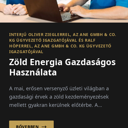
INTERJÚ OLIVER ZIEGLERREL, AZ ANE GMBH & CO.
KG ÜGYVEZETŐ IGAZGATÓJÁVAL ÉS RALF
HÖPERREL, AZ ANE GMBH & CO. KG ÜGYVEZETŐ
IGAZGATÓJÁVAL
Zöld Energia Gazdaságos
Használata
A mai, erősen versenyző üzleti világban a
gazdasági érvek a zöld kezdeményezések
mellett gyakran kerülnek előtérbe. A
vállalatoknak meg kell mutatniuk, hogy ezek
az ökológiai intézkedések gazdaságilag
BŐVEBBEN