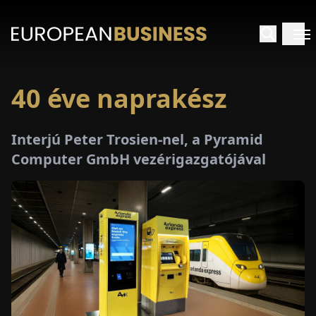
40 éve naprakész
EZDŐLAP
Interjú Peter Trosien-nel, a Pyramid
NTERJÚK
Computer GmbH vezérigazgatójával
EKINTÉSEK
AKCIÓK
E-
PAPÍR
ÁSÁROK