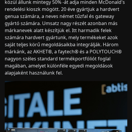
közül állunk mintegy 50% -át adja minden McDonald's
rendelési kioszk mögött. 20 éve gyártjuk a hardvert
genua számára, a neves német tűzfal és gateway
gyártó számára. Umsatz nagy részét azonban más
márkanevek alatt készítjük el. Itt harmadik felek
számára hardvert gyártunk, mely termékeket azok
saját teljes körű megoldásaikba integrálják. Három
márkánk, az AKHET®, a faytech® és a POLYTOUCH®
nagyon széles standard termékportfóliót foglal
magában, amelyet különféle egyedi megoldások
alapjaként használunk fel.