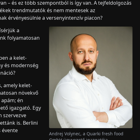
van – és ez több szempontból is így van. A tejfeldolgozás
rmékek trendmutatók és nem mentesek az
nak érvényesülnie a versenyintenzív piacon?
sérjük a
unk folyamatosan
ben a kelet-
ny és modernség
ináció?
, amely kelet-
amatosan növekvő
n apám; én
zető igazgató. Egy
n szervezve
tánk is. Berlini
s évente
Andrej Volynec, a Quarki fresh food
GmbH ügyvezető igazgatója