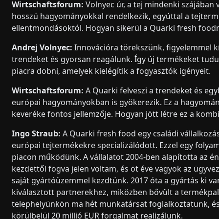
Wirtschaftsforum:
Volnyec úr, a tej mindenki szájában 
hosszú hagyományokkal rendelkezik, egyúttal a tejte
ellentmondásoktól. Hogyan sikerül a Quarki fresh food
Andrej Volnyec:
Innovációra törekszünk, figyelemmel kí
trendeket és gyorsan reagálunk. Így új termékeket tud
piacra dobni, amelyek kielégítik a fogyasztók igényeit.
Wirtschaftsforum:
A Quarki felveszi a trendeket és egy
európai hagyományokban is gyökerezik. Ez a hagyomá
keveréke fontos jellemzője. Hogyan jött létre ez a komb
Ingo Straub:
A Quarki fresh food egy családi vállalkozás
európai tejtermékekre specializálódott. Ezzel egy foly
piacon működünk. A vállalatot 2004-ben alapította az é
kezdettől fogva jelen voltam, és öt éve vagyok az ügyve
saját gyártóüzemmel kezdtünk. 2017 óta a gyártás ki va
kiválasztott partnerekhez, miközben bővült a termékpalet
telephelyünkön ma hét munkatársat foglalkoztatunk, é
körülbelül 20 millió EUR forgalmat realizálunk.