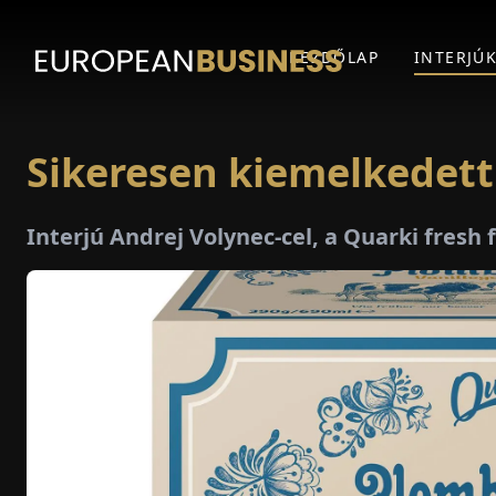
KEZDŐLAP
INTERJÚ
Sikeresen kiemelkedett 
Interjú Andrej Volynec-cel, a Quarki fres