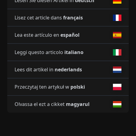
Lesen Sie diesen Artikel in
deutsch
Lisez cet article dans
français
Lea este artículo en
español
Leggi questo articolo
italiano
Lees dit artikel in
nederlands
Przeczytaj ten artykuł w
polski
Olvassa el ezt a cikket
magyarul