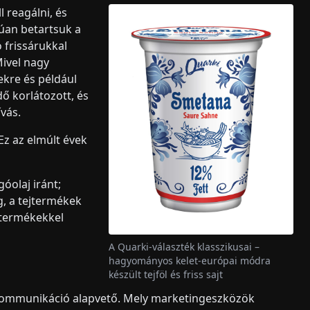
 reagálni, és
rúan betartsuk a
 frissárukkal
Mivel nagy
ekre és például
dő korlátozott, és
vás.
 Ez az elmúlt évek
óolaj iránt;
g, a tejtermékek
j termékekkel
A Quarki-választék klasszikusai –
hagyományos kelet-európai módra
készült tejföl és friss sajt
 kommunikáció alapvető. Mely marketingeszközök