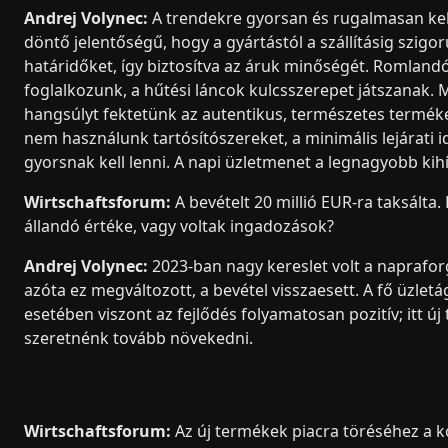
Andrej Volynec:
A trendekre gyorsan és rugalmasan kell
döntő jelentőségű, hogy a gyártástól a szállításig szigo
határidőket, így biztosítva az áruk minőségét. Romlandó
foglalkozunk, a hűtési láncok kulcsszerepet játszanak. 
hangsúlyt fektetünk az autentikus, természetes termék
nem használunk tartósítószereket, a minimális lejárati i
gyorsnak kell lenni. A napi üzletmenet a legnagyobb kihí
Wirtschaftsforum:
A bevételt 20 millió EUR-ra taksálta.
állandó értéke, vagy voltak ingadozások?
Andrej Volynec:
2023-ban nagy kereslet volt a napraforg
azóta ez megváltozott, a bevétel visszaesett. A fő üzletá
esetében viszont az fejlődés folyamatosan pozitív; itt ú
szeretnénk tovább növekedni.
Wirtschaftsforum:
Az új termékek piacra töréséhez a