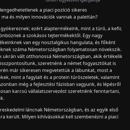
engedhetetlenek a piaci pozíció sikeres
 ma és milyen innovációk vannak a palettán?
yökereznek; ezért alaptermékeink, mint a túró, a kefir,
ülönböznek a szokásos tejtermékektől. Egy nagy
rmékeinknek van egy nosztalgikus hangulata, és főként
kiknek száma Németországban folyamatosan növekszik.
 ukrán vált otthonossá Németországban, akik értékelik
összpontosítunk, szeretnénk a német fogyasztókat is
 terén már sikeresen megvetettük a lábunkat, most a
kek, mint a fagylalt és a protein túrószeletek, valamint
Azonban még a fejlesztési fázisban vagyunk, és lépésről
osan karcsú vállalatszervezést szeretnénk fenntartani,
ük.
kereskedelmi láncnak Németországban, és az egyik első
zásra került. Milyen kihívásokkal kell szembenézni a piaci