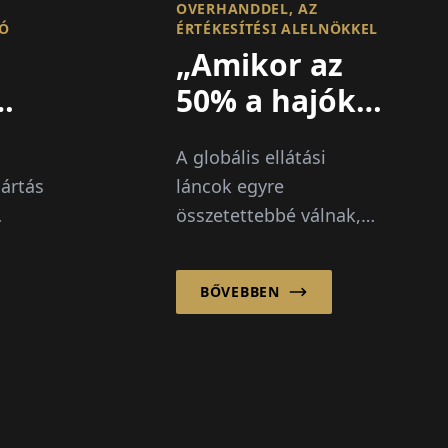
Z
OVERHANDDEL, AZ
TÓ
ÉRTÉKESÍTÉSI ALELNÖKKEL
„Amikor az
50% a hajók
késik, a
A globális ellátási
láthatóság
ártás
láncok egyre
mindenek
összetettebbé válnak,
felett áll
úlyt
különösen az
–
élelmiszer- és
BŐVEBBEN
frisságazatban, ahol a
aplék
sebesség, az
.
átláthatóság és a
megbízhatóság
kritikus...