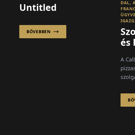
DAL, 
Untitled
FRAN
ÜGYV
IGAZG
Sz
BŐVEBBEN
és 
a f
A Call
sik
pizzas
szolg
munká
elvite
BŐ
piacá
már e
rends
...