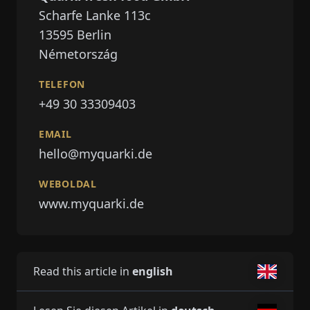
Scharfe Lanke 113c
13595
Berlin
Németország
TELEFON
+49 30 33309403
EMAIL
hello@myquarki.de
WEBOLDAL
www.myquarki.de
Read this article in
english