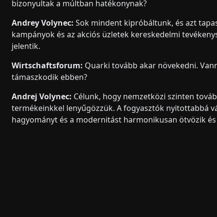
bizonyultak a múltban hatékonynak?
Andrey Volynec:
Sok mindent kipróbáltunk, és azt tapas
kampányok és az akciós üzletek kereskedelmi tevékeny
jelentik.
Wirtschaftsforum:
Quarki tovább akar növekedni. Vanna
támaszkodik ebben?
Andrej Volynec:
Célunk, hogy nemzetközi szinten továb
termékeinkkel lenyűgözzük. A fogyasztók nyitottabbá vált
hagyományt és a modernitást harmonikusan ötvözik és