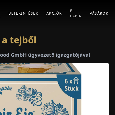
E-
K
BETEKINTÉSEK
AKCIÓK
VÁSÁROK
PAPÍR
a tejből
h food GmbH ügyvezető igazgatójával