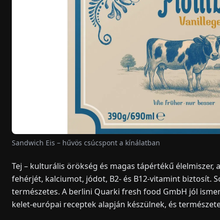
Sandwich Eis – hűvös csúcspont a kínálatban
Tej – kulturális örökség és magas tápértékű élelmiszer,
fehérjét, kalciumot, jódot, B2- és B12-vitamint biztosí
természetes. A berlini Quarki fresh food GmbH jól ismeri 
kelet-európai receptek alapján készülnek, és természet