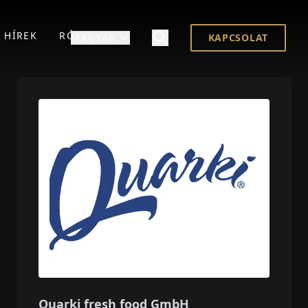
HÍREK
RÓLUNK
MAGYAR
KAPCSOLAT
Quarki fresh food GmbH