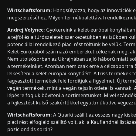
Wirtschaftsforum:
Hangsúlyozza, hogy az innovációk el
megszerzéséhez. Milyen termékpalettával rendelkeznek
Andrej Volynec:
Gyökereink a kelet-európai konyhában g
a tejföl és a túrószeletek szerkezetükben és ízükben k
potenciállal rendelkező piaci rést töltünk be velük. Te
Kelet-Európából származó embereket céloznak meg, a
Nem utolsósorban az Ukrajnában zajló háború miatt sok
a termékeinket. Azonban nem csak erre a célcsoportra 
lelkesíteni a kelet-európai konyháért. A friss termékek
fagyasztott termékek felé fordítjuk a figyelmet. Új termé
vegán termékek, mint a vegán tejszín ötletei is vannak. 
lépésre fogjuk bővíteni a sortimentünket. Mivel szándék
a fejlesztést külső szakértőkkel együttműködve végezz
Wirtschaftsforum:
A Quarki szállít az összes nagy kis
piaci rést elfoglaló szállító volt, aki a Kauflandnál listá
pozicionálás során?