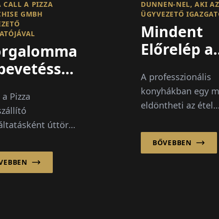
A CALL A PIZZA
DUNNEN-NEL, AKI A
CHISE GMBH
ÜGYVEZETŐ IGAZGA
EZETŐ
Mindent
ATÓJÁVAL
Előrelép a
orgalommal
Ízlés
bevetéssel
A professzionális
ranchise-
konyhákban egy m
 a Pizza
er felé!
eldöntheti az étel
zállító
sorsát. Ízt, egyens
áltatásként úttörő
és mélységet visz 
t végzett a német
BŐVEBBEN
mégis órákig tartó
lre szánt ételek
munkát igényel al
VEBBEN
n. A vállalat ma
készítése elejétől..
gy erős franchise
zerre támaszkodik,