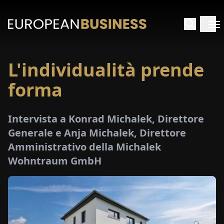
L'individualità prende
HOME
forma
TERVISTE
Intervista a Konrad Michalek, Direttore
FONDIMENTI
Generale e Anja Michalek, Direttore
Amministrativo della Michalek
PECIALI
Wohntraum GmbH
E-
PAPER
FIERE