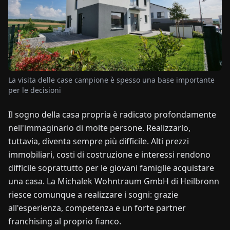
NOTIZIE
CHI
SIAMO
La visita delle case campione è spesso una base importante
per le decisioni
EN
DE
FR
ES
IT
NL
PL
HU
Il sogno della casa propria è radicato profondamente
nell'immaginario di molte persone. Realizzarlo,
CONTATTACI
tuttavia, diventa sempre più difficile. Alti prezzi
immobiliari, costi di costruzione e interessi rendono
difficile soprattutto per le giovani famiglie acquistare
una casa. La Michalek Wohntraum GmbH di Heilbronn
riesce comunque a realizzare i sogni: grazie
all'esperienza, competenza e un forte partner
franchising al proprio fianco.