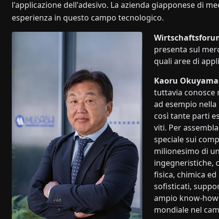
l'applicazione dell'adesivo. La azienda giapponese di m
esperienza in questo campo tecnologico.
Wirtschaftsforu
presenta sul merc
quali aree di appl
Kaoru Okuyama
tuttavia conosce m
ad esempio nella
così tante parti 
viti. Per assembl
speciale sui compo
milionesimo di un
ingegneristiche, 
fisica, chimica ed
sofisticati, suppo
ampio know-how si
mondiale nel cam