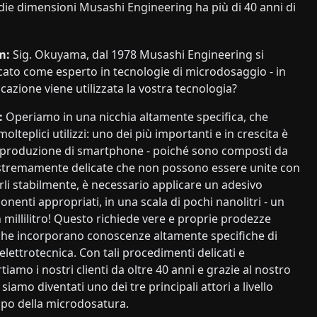
edie dimensioni Musashi Engineering ha più di 40 anni di
m:
Sig. Okuyama, dal 1978 Musashi Engineering si
ato come esperto in tecnologie di microdosaggio - in
icazione viene utilizzata la vostra tecnologia?
:
Operiamo in una nicchia altamente specifica, che
olteplici utilizzi: uno dei più importanti e in crescita è
 produzione di smartphone - poiché sono composti da
estremamente delicate che non possono essere unite con
arli stabilmente, è necessario applicare un adesivo
nenti appropriati, in una scala di pochi nanolitri - un
 millilitro! Questo richiede vere e proprie prodezze
che incorporano conoscenze altamente specifiche di
 elettrotecnica. Con tali procedimenti delicati e
rtiamo i nostri clienti da oltre 40 anni e grazie al nostro
amo diventati uno dei tre principali attori a livello
po della microdosatura.