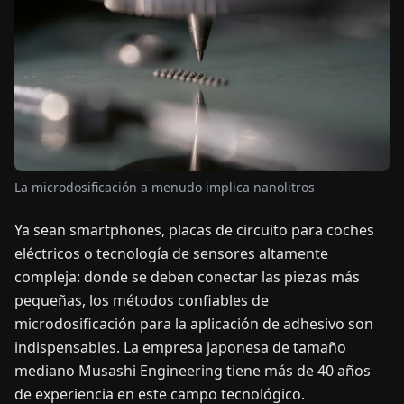
OTICIAS
ACERCA
DE
EN
DE
FR
ES
IT
NL
PL
HU
La microdosificación a menudo implica nanolitros
Ya sean smartphones, placas de circuito para coches
CONTÁCTENOS
eléctricos o tecnología de sensores altamente
compleja: donde se deben conectar las piezas más
pequeñas, los métodos confiables de
microdosificación para la aplicación de adhesivo son
indispensables. La empresa japonesa de tamaño
mediano Musashi Engineering tiene más de 40 años
de experiencia en este campo tecnológico.