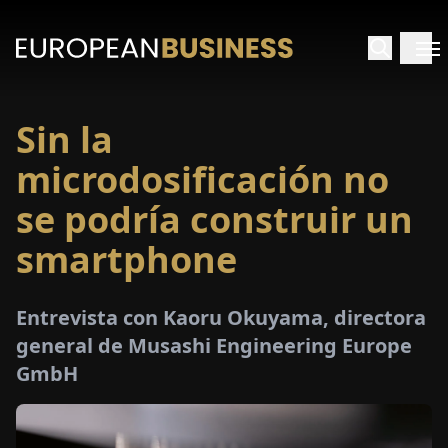
Sin la
INICIO
microdosificación no
TREVISTAS
se podría construir un
smartphone
SPECTIVAS
PECIALES
Entrevista con Kaoru Okuyama, directora
general de Musashi Engineering Europe
E-
GmbH
PAPEL
FERIAS