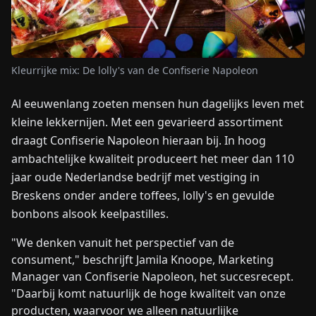
NIEUWS
Kleurrijke mix: De lolly's van de Confiserie Napoleon
OVER
ONS
Al eeuwenlang zoeten mensen hun dagelijks leven met
kleine lekkernijen. Met een gevarieerd assortiment
EN
DE
FR
ES
IT
NL
PL
HU
draagt Confiserie Napoleon hieraan bij. In hoog
ambachtelijke kwaliteit produceert het meer dan 110
jaar oude Nederlandse bedrijf met vestiging in
NEEM
Breskens onder andere toffees, lolly's en gevulde
CONTACT
OP
bonbons alsook keelpastilles.
"We denken vanuit het perspectief van de
consument," beschrijft Jamila Knoope, Marketing
Manager van Confiserie Napoleon, het succesrecept.
"Daarbij komt natuurlijk de hoge kwaliteit van onze
producten, waarvoor we alleen natuurlijke