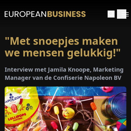
"Met snoepjes maken
RTPAGINA
we mensen gelukkig!"
TERVIEWS
Interview met Jamila Knoope, Marketing
ZICHTEN
Manager van de Confiserie Napoleon BV
PECIALS
E-
PAPIER
EURZEN