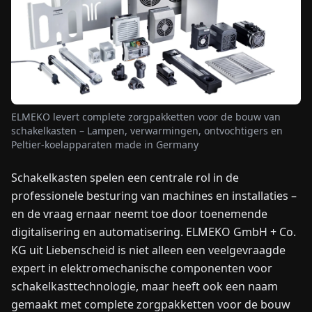
NIEUWS
OVER
ONS
ELMEKO levert complete zorgpakketten voor de bouw van
schakelkasten – Lampen, verwarmingen, ontvochtigers en
EN
DE
FR
ES
IT
NL
PL
HU
Peltier-koelapparaten made in Germany
Schakelkasten spelen een centrale rol in de
NEEM
professionele besturing van machines en installaties –
CONTACT
OP
en de vraag ernaar neemt toe door toenemende
digitalisering en automatisering. ELMEKO GmbH + Co.
KG uit Liebenscheid is niet alleen een veelgevraagde
expert in elektromechanische componenten voor
schakelkasttechnologie, maar heeft ook een naam
gemaakt met complete zorgpakketten voor de bouw