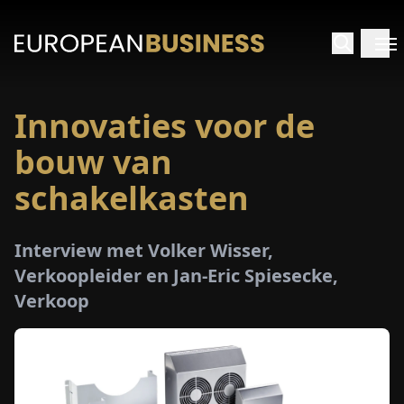
Innovaties voor de
RTPAGINA
bouw van
TERVIEWS
schakelkasten
ZICHTEN
Interview met Volker Wisser,
Verkoopleider en Jan-Eric Spiesecke,
PECIALS
Verkoop
E-
PAPIER
EURZEN