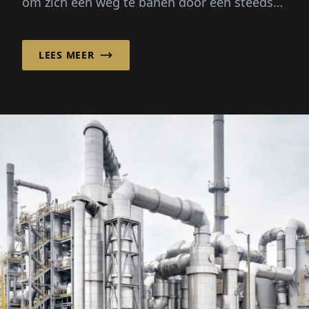
om zich een weg te banen door een steeds
complexere maritieme markt door
aangepast scheepsontwerp te combineren
LEES MEER
met een flexibel, internationaal
inkoopmodel.