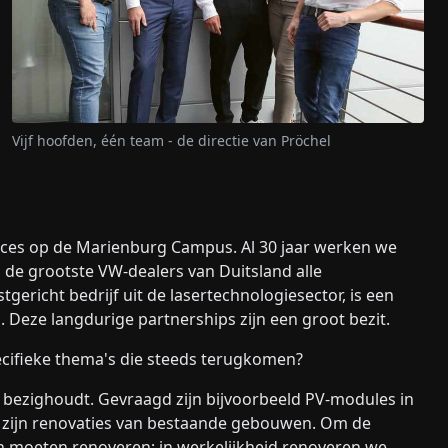
Vijf hoofden, één team - de directie van Pröchel
ffices op de Marienburg Campus. Al 30 jaar werken we
 de grootste VW-dealers van Duitsland alle
ericht bedrijf uit de lasertechnologiesector, is een
eze langdurige partnerships zijn een groot bezit.
pecifieke thema's die steeds terugkomen?
 bezighoudt. Gevraagd zijn bijvoorbeeld PV-modules in
ma zijn renovaties van bestaande gebouwen. Om de
 moeten renoveren; in werkelijkheid renoveren we