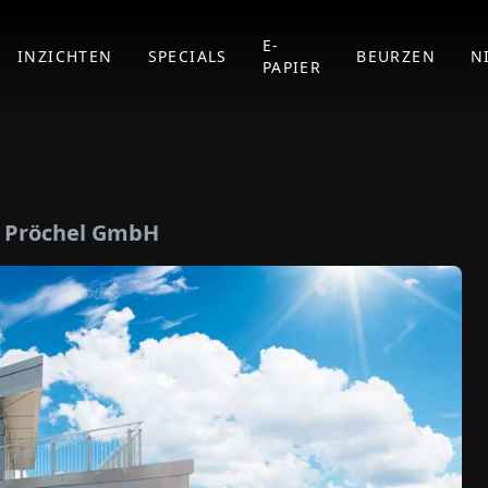
E-
INZICHTEN
SPECIALS
BEURZEN
N
PAPIER
l
n Pröchel GmbH