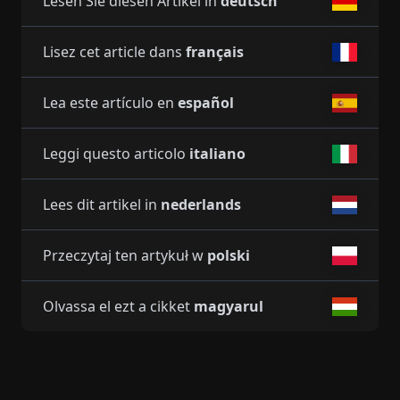
Lesen Sie diesen Artikel in
deutsch
Lisez cet article dans
français
Lea este artículo en
español
Leggi questo articolo
italiano
Lees dit artikel in
nederlands
Przeczytaj ten artykuł w
polski
Olvassa el ezt a cikket
magyarul