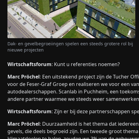
Dak- en gevelbegroeiingen spelen een steeds grotere rol bij
nieuwe projecten
Wirtschaftsforum
: Kunt u referenties noemen?
Marc Pröchel
: Een uitstekend project zijn de Tucher O
voor de Feser-Graf Groep en realiseren we voor een van
autodealerschappen. Scanlab in Puchheim, een toekomstg
andere partner waarmee we steeds weer samenwerken. D
Wirtschaftsforum
: Zijn er bij deze partnerschappen s
Marc Pröchel
: Duurzaamheid is het thema dat iedereen
gevels, die deels begroeid zijn. Een tweede groot the
klimaatdoelen te halen, zouden we 3% van de gebouwen