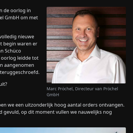
n de oorlog in
chel GmbH om met
volledig nieuwe
et begin waren er
an Schüco
oorlog leidde tot
hten aangenomen
teruggeschroefd.
uit?
Marc Pröchel, Directeur van Pröchel
GmbH
en we een uitzonderlijk hoog aantal orders ontvangen.
d gevuld, op dit moment vullen we nauwelijks nog