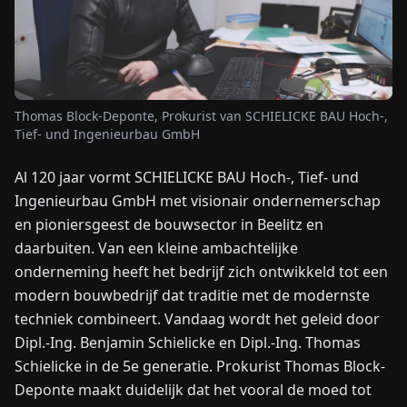
NIEUWS
OVER
Thomas Block-Deponte, Prokurist van SCHIELICKE BAU Hoch-,
ONS
Tief- und Ingenieurbau GmbH
Al 120 jaar vormt SCHIELICKE BAU Hoch-, Tief- und
EN
DE
FR
ES
IT
NL
PL
HU
Ingenieurbau GmbH met visionair ondernemerschap
en pioniersgeest de bouwsector in Beelitz en
NEEM
daarbuiten. Van een kleine ambachtelijke
CONTACT
onderneming heeft het bedrijf zich ontwikkeld tot een
OP
modern bouwbedrijf dat traditie met de modernste
techniek combineert. Vandaag wordt het geleid door
Dipl.-Ing. Benjamin Schielicke en Dipl.-Ing. Thomas
Schielicke in de 5e generatie. Prokurist Thomas Block-
Deponte maakt duidelijk dat het vooral de moed tot