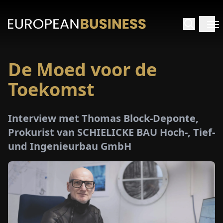
De Moed voor de
RTPAGINA
Toekomst
TERVIEWS
Interview met Thomas Block-Deponte,
ZICHTEN
Prokurist van SCHIELICKE BAU Hoch-, Tief-
und Ingenieurbau GmbH
PECIALS
E-
PAPIER
EURZEN