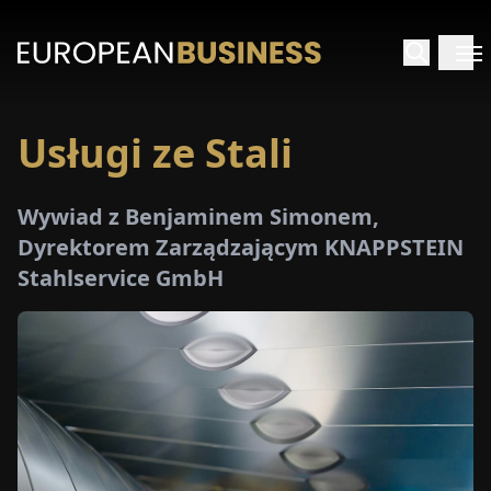
Usługi ze Stali
STRONA
GŁÓWNA
Wywiad z Benjaminem Simonem,
YWIADY
Dyrektorem Zarządzającym KNAPPSTEIN
Stahlservice GmbH
TRZEŻENIA
ROMOCJE
E-
PAPER