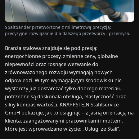
TARGI
UALNOŚCI
Spaltbänder przetworzone z milimetrową precyzją:
precyzyjne rozwiązanie dla dalszego przetwórcy i przemysłu
O
Branża stalowa znajduje się pod presją:
NAS
energochłonne procesy, zmienne ceny, globalne
niepewności oraz rosnące wezwanie do
EN
DE
FR
ES
IT
NL
PL
HU
zrównoważonego rozwoju wymagają nowych
odpowiedzi. W tym wymagającym środowisku nie
SKONTAKTUJ
wystarczy już dostarczać tylko dobrego materiału –
SIĘ
potrzebne są doskonała obsługa, elastyczność oraz
Z
silny kompas wartości. KNAPPSTEIN Stahlservice
NAMI
GmbH pokazuje, jak to osiągnąć – z jasną orientacją na
klienta, zaangażowanymi pracownikami i mottem,
które jest wprowadzane w życie: „Usługi ze Stali”.