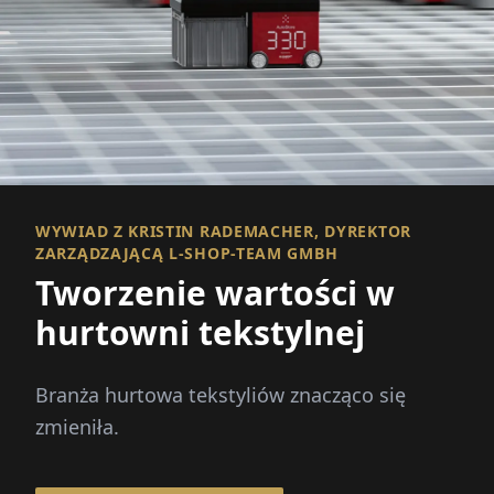
WYWIAD Z KRISTIN RADEMACHER, DYREKTOR
ZARZĄDZAJĄCĄ L-SHOP-TEAM GMBH
Tworzenie wartości w
hurtowni tekstylnej
Branża hurtowa tekstyliów znacząco się
zmieniła.