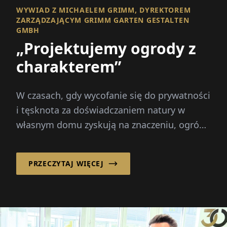
WYWIAD Z MICHAELEM GRIMM, DYREKTOREM
ZARZĄDZAJĄCYM GRIMM GARTEN GESTALTEN
GMBH
„Projektujemy ogrody z
charakterem”
W czasach, gdy wycofanie się do prywatności
i tęsknota za doświadczaniem natury w
własnym domu zyskują na znaczeniu, ogród
coraz bardziej staje się sceną dla
indywidualnych projektów życiowych, ogród
PRZECZYTAJ WIĘCEJ
rozwija się...