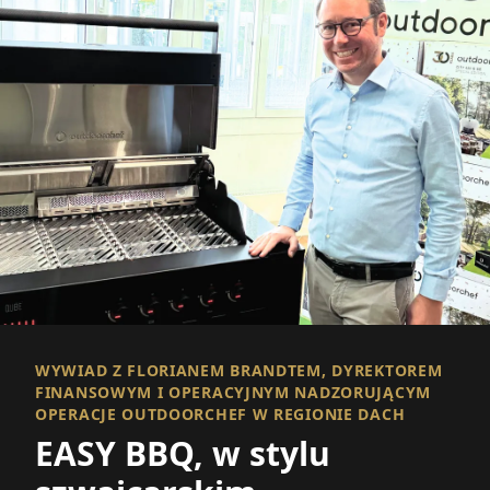
WYWIAD Z FLORIANEM BRANDTEM, DYREKTOREM
FINANSOWYM I OPERACYJNYM NADZORUJĄCYM
OPERACJE OUTDOORCHEF W REGIONIE DACH
EASY BBQ, w stylu