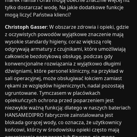
marek Hansa i Oras mogą obecnie znacznie więcej niż
tylko dostarczać wodę. Na jakie dodatkowe funkcje
mogą liczyć Państwa klienci?
Christoph Gasser
: W obszarze zdrowia i opieki, gdzie
z oczywistych powodów wyjątkowe znaczenie mają
wysokie standardy higieny, coraz większą rolę
odgrywają armatury z czujnikami, które umożliwiają
całkowicie bezdotykową obsługę, podczas gdy
konwencjonalne rozwiązania z wyjątkowo długimi
dźwigniami, które personel kliniczny, na przykład w
sali operacyjnej, może obsługiwać łokciem zamiast
rękami ze względów higienicznych, nadal pozostają
ugruntowane. Tymczasem w placówkach
opiekuńczych ochrona przed poparzeniem jest
niezwykle ważną funkcją: dlatego w naszych bateriach
HANSAMEDIPRO fabrycznie zainstalowana jest
blokada gorącej wody, co oznacza, że użytkownicy
końcowi, którzy w środowisku opieki często mają