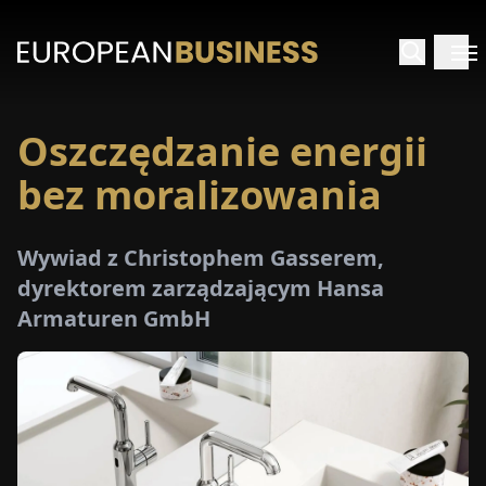
Oszczędzanie energii
STRONA
GŁÓWNA
bez moralizowania
YWIADY
Wywiad z Christophem Gasserem,
dyrektorem zarządzającym Hansa
TRZEŻENIA
Armaturen GmbH
ROMOCJE
E-
PAPER