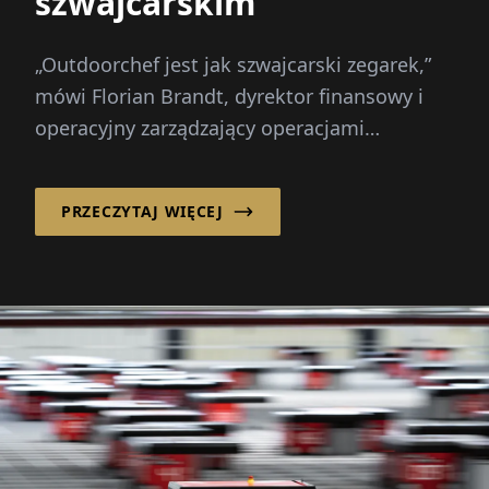
szwajcarskim
„Outdoorchef jest jak szwajcarski zegarek,”
mówi Florian Brandt, dyrektor finansowy i
operacyjny zarządzający operacjami
Outdoorchef w regionie DACH z Hofheim w
Niemczech. „Łączy...
PRZECZYTAJ WIĘCEJ