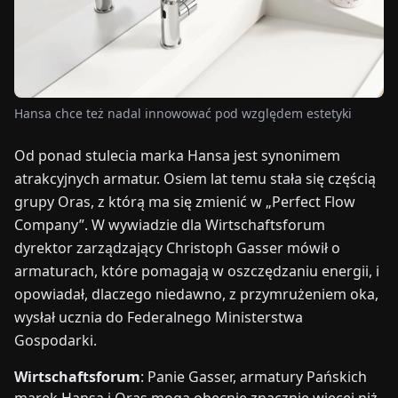
TARGI
UALNOŚCI
Hansa chce też nadal innowować pod względem estetyki
O
NAS
Od ponad stulecia marka Hansa jest synonimem
atrakcyjnych armatur. Osiem lat temu stała się częścią
EN
DE
FR
ES
IT
NL
PL
HU
grupy Oras, z którą ma się zmienić w „Perfect Flow
Company”. W wywiadzie dla Wirtschaftsforum
dyrektor zarządzający Christoph Gasser mówił o
SKONTAKTUJ
SIĘ
armaturach, które pomagają w oszczędzaniu energii, i
Z
opowiadał, dlaczego niedawno, z przymrużeniem oka,
NAMI
wysłał ucznia do Federalnego Ministerstwa
Gospodarki.
Wirtschaftsforum
: Panie Gasser, armatury Pańskich