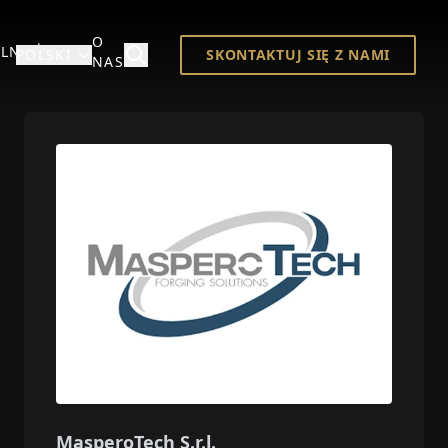
O
LNOŚCI
POLSKI
SKONTAKTUJ SIĘ Z NAMI
NAS
MasperoTech S.r.l.