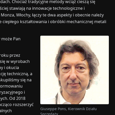
adach. Chociaż tradycyjne metody wciąż cieszą się
ciej stawiają na innowacje technologiczne i
 Monza, Włochy, łączy te dwa aspekty i obecnie należy
 ciepłego kształtowania i obróbki mechanicznej metali
y może Pan
roku przez
a się w wyrobach
y i okucia
cję techniczną, a
skupiliśmy się na
 formowaniu
ryzacyjnego i
ych. Od 2018
acząco rozszerzyć
Giuseppe Pons, Kierownik Działu
alnych
Sprzedaży