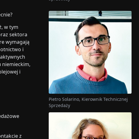
ecnie?
ż, w tym
oraz sektora
tóre wymagają
lotnictwo i
 aktywnych
u niemieckim,
lejowej i
Pietro Solarino, Kierownik Technicznej
Sprzedaży
zedażowe
ntakcie z