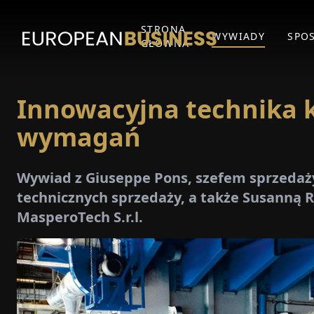
STRONA
WYWIADY
SPO
GŁÓWNA
Innowacyjna technika k
wymagań
Wywiad z Giuseppe Pons, szefem sprzedaży
technicznych sprzedaży, a także Susanną
MasperoTech S.r.l.