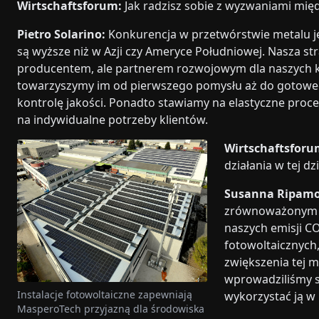
Wirtschaftsforum:
Jak radzisz sobie z wyzwaniami mię
Pietro Solarino:
Konkurencja w przetwórstwie metalu jes
są wyższe niż w Azji czy Ameryce Południowej. Nasza str
producentem, ale partnerem rozwojowym dla naszych klie
towarzyszymy im od pierwszego pomysłu aż do gotowego
kontrolę jakości. Ponadto stawiamy na elastyczne pro
na indywidualne potrzeby klientów.
Wirtschaftsforu
działania w tej d
Susanna Ripamo
zrównoważonym r
naszych emisji CO
fotowoltaicznych
zwiększenia tej m
wprowadziliśmy s
Instalacje fotowoltaiczne zapewniają
wykorzystać ją w
MasperoTech przyjazną dla środowiska