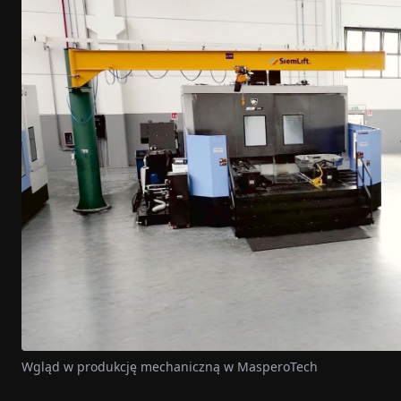
Wgląd w produkcję mechaniczną w MasperoTech