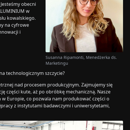
 Jesteśmy obecni
a ALUMINIUM w
słu kowalskiego.
my na cyfrowe
nnowacji i
Susanna Ripamonti, Menedżerka ds.
Marketingu
 na technologicznym szczycie?
nętrznej nad procesem produkcyjnym. Zajmujemy się
ję części kute, aż po obróbkę mechaniczną. Nasze
ch w Europie, co pozwala nam produkować części o
ółpracy z instytutami badawczymi i uniwersytetami,