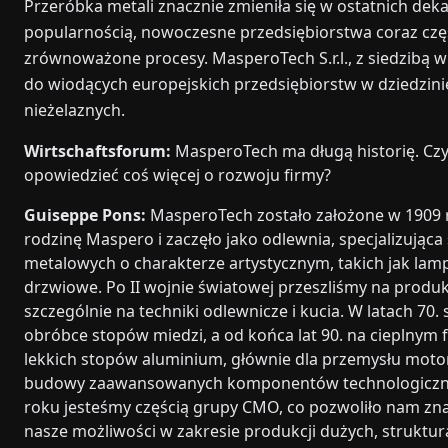
Przeróbka metali znacznie zmieniła się w ostatnich dek
popularnością, nowoczesne przedsiębiorstwa coraz częś
zrównoważone procesy. MasperoTech S.r.l., z siedzibą w
do wiodących europejskich przedsiębiorstw w dziedzinie
nieżelaznych.
Wirtschaftsforum:
MasperoTech ma długą historię. Cz
opowiedzieć coś więcej o rozwoju firmy?
Guiseppe Pons:
MasperoTech zostało założone w 1909 
rodzinę Maspero i zaczęło jako odlewnia, specjalizując
metalowych o charakterze artystycznym, takich jak lamp
drzwiowe. Po II wojnie światowej przeszliśmy na produk
szczególnie na techniki odlewnicze i kucia. W latach 70. 
obróbce stopów miedzi, a od końca lat 90. na cieplnym
lekkich stopów aluminium, głównie dla przemysłu moto
budowy zaawansowanych komponentów technologiczn
roku jesteśmy częścią grupy CMO, co pozwoliło nam zn
nasze możliwości w zakresie produkcji dużych, struktur