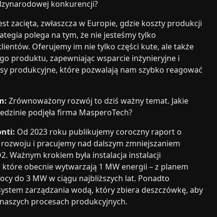
dzynarodowej konkurencji?
t zacięta, zwłaszcza w Europie, gdzie koszty produkcji
ategia polega na tym, że nie jesteśmy tylko
ntów. Oferujemy im nie tylko części kute, ale także
 produktu, zapewniając wsparcie inżynieryjne i
cesy produkcyjne, które pozwalają nam szybko reagować
m:
Zrównoważony rozwój to dziś ważny temat. Jakie
ziedzinie podjęła firma MasperoTech?
nti:
Od 2023 roku publikujemy coroczny raport o
ozwoju i pracujemy nad dalszym zmniejszaniem
2. Ważnym krokiem była instalacja instalacji
, które obecnie wytwarzają 1 MW energii – z planem
ocy do 3 MW w ciągu najbliższych lat. Ponadto
ystem zarządzania wodą, który zbiera deszczówkę, aby
 naszych procesach produkcyjnych.