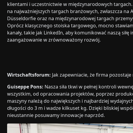
klientami i uczestnictwie w międzynarodowych targach.
na najważniejszych targach branżowych, zwłaszcza n
Düsseldorfie oraz na międzynarodowej targach przemy
Oprócz klasycznego stoiska targowego, mocno stawia
kanały, takie jak LinkedIn, aby komunikować naszą siłę i
zaangażowanie w zrównoważony rozwój.
Wirtschaftsforum:
Jak zapewniacie, że firma pozostaje
Guiseppe Pons:
Nasza siła tkwi w pełnej kontroli wew
wszystkim, od opracowania projektów, poprzez produkc
maszyny należą do największych i najbardziej wydajny
długości do 3 m i wadze kilkuset kg. Dzięki bliskiej wsp
nieustannie posuwamy innowacje naprzód.