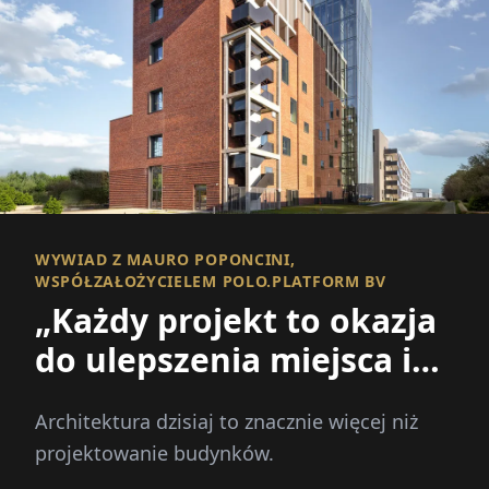
WYWIAD Z MAURO POPONCINI,
WSPÓŁZAŁOŻYCIELEM POLO.PLATFORM BV
„Każdy projekt to okazja
do ulepszenia miejsca i
wzmocnienia
Architektura dzisiaj to znacznie więcej niż
wspólnoty!”
projektowanie budynków.