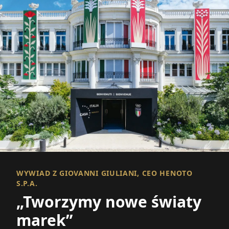
WYWIAD Z GIOVANNI GIULIANI, CEO HENOTO
S.P.A.
„Tworzymy nowe światy
marek”