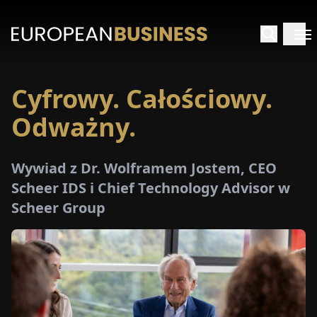
Cyfrowy. Całościowy.
STRONA
GŁÓWNA
Odważny.
YWIADY
Wywiad z Dr. Wolframem Jostem, CEO
Scheer IDS i Chief Technology Advisor w
TRZEŻENIA
Scheer Group
ROMOCJE
E-
PAPER