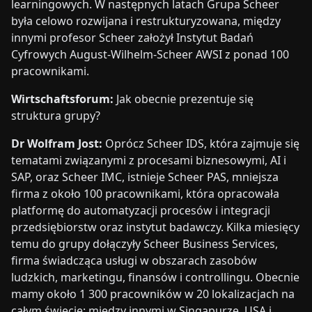
learningowych. W następnych latach Grupa Scheer
była celowo rozwijana i restrukturyzowana, między
innymi profesor Scheer założył Instytut Badań
Cyfrowych August-Wilhelm-Scheer AWSI z ponad 100
pracownikami.
Wirtschaftsforum:
Jak obecnie prezentuje się
struktura grupy?
Dr Wolfram Jost:
Oprócz Scheer IDS, która zajmuje się
tematami związanymi z procesami biznesowymi, AI i
SAP, oraz Scheer IMC, istnieje Scheer PAS, mniejsza
firma z około 100 pracownikami, która opracowała
platformę do automatyzacji procesów i integracji
przedsiębiorstw oraz instytut badawczy. Kilka miesięcy
temu do grupy dołączyły Scheer Business Services,
firma świadcząca usługi w obszarach zasobów
ludzkich, marketingu, finansów i controllingu. Obecnie
mamy około 1 300 pracowników w 20 lokalizacjach na
całym świecie; między innymi w Singapurze, USA i