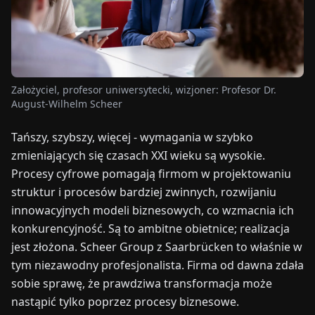
TARGI
UALNOŚCI
Założyciel, profesor uniwersytecki, wizjoner: Profesor Dr.
O
August-Wilhelm Scheer
NAS
Tańszy, szybszy, więcej - wymagania w szybko
EN
DE
FR
ES
IT
NL
PL
HU
zmieniających się czasach XXI wieku są wysokie.
Procesy cyfrowe pomagają firmom w projektowaniu
struktur i procesów bardziej zwinnych, rozwijaniu
SKONTAKTUJ
innowacyjnych modeli biznesowych, co wzmacnia ich
SIĘ
Z
konkurencyjność. Są to ambitne obietnice; realizacja
NAMI
jest złożona. Scheer Group z Saarbrücken to właśnie w
tym niezawodny profesjonalista. Firma od dawna zdała
sobie sprawę, że prawdziwa transformacja może
nastąpić tylko poprzez procesy biznesowe.