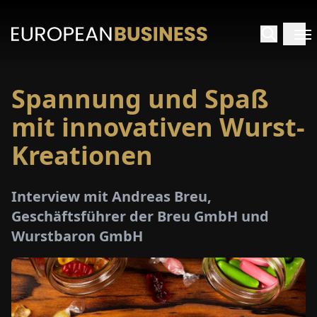
Spannung und Spaß
ARTSEITE
mit innovativen Wurst-
TERVIEWS
Kreationen
MENWELTEN
Interview mit Andreas Breu,
Geschäftsführer der Breu GmbH und
PECIALS
Wurstbaron GmbH
E-
PAPER
MESSEN