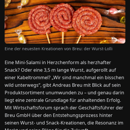
NEWS
ÜBER
UNS
Eine der neuesten Kreationen von Breu: der Wurst-Lolli
EN
DE
FR
ES
IT
NL
PL
HU
Eine Mini-Salami in Herzchenform als herzhafter
Snack? Oder eine 3,5 m lange Wurst, aufgerollt auf
KONTAKT
einer Kabeltrommel? „Wir sind manchmal ein bisschen
ZU
wild unterwegs“, gibt Andreas Breu mit Blick auf sein
UNS
Produktsortiment unumwunden zu – und genau darin
liegt eine zentrale Grundlage für anhaltenden Erfolg.
Mit Wirtschaftsforum sprach der Geschäftsführer der
Breu GmbH über den Entstehungsprozess hinter
seinen Wurst- und Snack-Kreationen, die Resonanz im