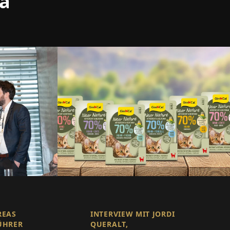
ma
REAS
INTERVIEW MIT JORDI
ÜHRER
QUERALT,