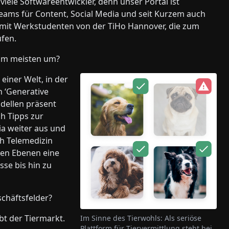
viele Softwareentwickler, denn unser Portal ist
Teams für Content, Social Media und seit Kurzem auch
 mit Werkstudenten von der TiHo Hannover, die zum
üfen.
 am meisten um?
 einer Welt, in der
n ‘Generative
dellen präsent
h Tipps zur
ia weiter aus und
ch Telemedizin
llen Ebenen eine
sse bis hin zu
schäftsfelder?
bt der Tiermarkt.
Im Sinne des Tierwohls: Als seriöse
Plattform für Tiervermittlung steht bei