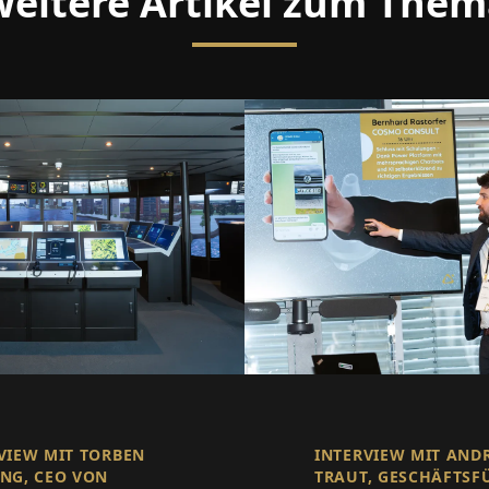
eitere Artikel zum The
VIEW MIT TORBEN
INTERVIEW MIT AND
NG, CEO VON
TRAUT, GESCHÄFTSF