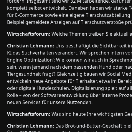
fördern. Insgesamt sind wir 32 Mitarbeitende, darunter 
komplett selbst entwickelt. Daneben haben wir starke 
für E-Commerce sowie eine eigene Tierschutzabteilung
Beispiel gemeldete Anzeigen auf Tierschutzverstöße pr
Wirtschaftsforum:
Welche Themen treiben Sie aktuell
Christian Lehmann:
Uns beschäftigt die Sichtbarkeit in
KI das Suchverhalten verändert. Wir sprechen intern vo
Engine Optimization’: Wie können wir auch in Sprachmo
sein, wenn jemand nach dem passenden Hund oder nac
Tiergesundheit fragt? Gleichzeitig bauen wir Social Med
entwickeln neue Angebote für Tierhalter, etwa im Berei
oder digitale Hundeschulen. Digitalisierung spielt auf a
Rolle – von der Softwareentwicklung über interne Proze
neuen Services für unsere Nutzenden.
Wirtschaftsforum:
Was sind heute Ihre wichtigsten Ge
Christian Lehmann:
Das Brot-und-Butter-Geschäft blei