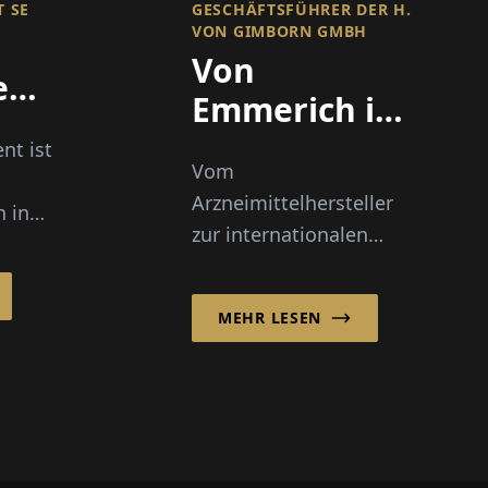
 SE
GESCHÄFTSFÜHRER DER H.
VON GIMBORN GMBH
Von
ent
Emmerich in
die Welt
t ist
n
Vom
Arzneimittelhersteller
 in
zur internationalen
alen
Katzenmarke: Seit 1855
d
hat sich die H. von
n
MEHR LESEN
Gimborn GmbH vom
ese
traditionsreichen
Chemiebetrieb zu einem
inter...