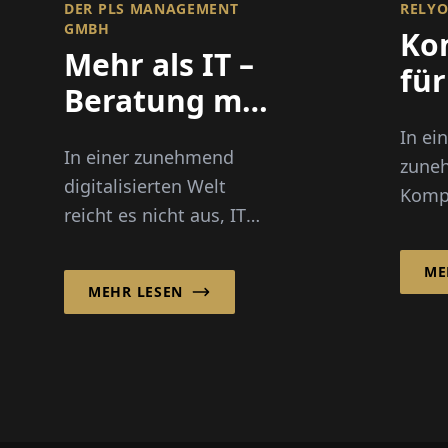
ER PLS MANAGEMENT G
RELY
MBH
Ko
Mehr als IT –
für
Beratung mit
Op
Weitblick
In ei
In einer zunehmend
zune
digitalisierten Welt
Kompl
reicht es nicht aus, IT
techn
lediglich als
Wande
unterstützende
ME
Siche
MEHR LESEN
Funktion innerhalb
geprä
eines Unternehmens zu
Unter
betrachten. Moderne...
Hoch
tätig 
wach