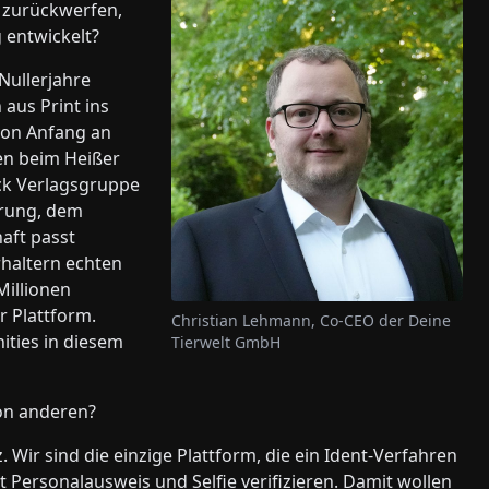
 zurückwerfen,
 entwickelt?
Nullerjahre
aus Print ins
von Anfang an
nen beim Heißer
ck Verlagsgruppe
erung, dem
aft passt
rhaltern echten
Millionen
r Plattform.
Christian Lehmann, Co-CEO der Deine
ities in diesem
Tierwelt GmbH
on anderen?
 Wir sind die einzige Plattform, die ein Ident-Verfahren
t Personalausweis und Selfie verifizieren. Damit wollen