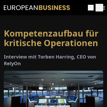
Kompetenzaufbau für
ARTSEITE
kritische Operationen
TERVIEWS
Interview mit Torben Harring, CEO von
MENWELTEN
RelyOn
PECIALS
E-
PAPER
MESSEN