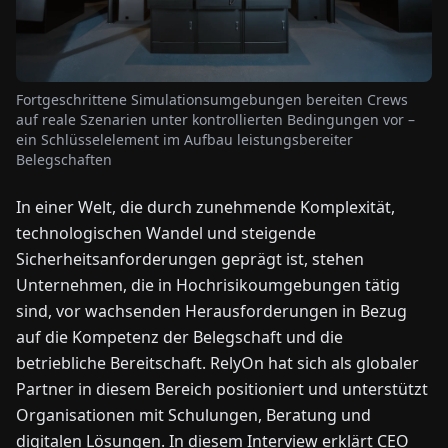
NEWS
Fortgeschrittene Simulationsumgebungen bereiten Crews
ÜBER
auf reale Szenarien unter kontrollierten Bedingungen vor –
UNS
ein Schlüsselelement im Aufbau leistungsbereiter
Belegschaften
EN
DE
FR
ES
IT
NL
PL
HU
In einer Welt, die durch zunehmende Komplexität,
technologischen Wandel und steigende
Sicherheitsanforderungen geprägt ist, stehen
KONTAKT
ZU
Unternehmen, die in Hochrisikoumgebungen tätig
UNS
sind, vor wachsenden Herausforderungen in Bezug
auf die Kompetenz der Belegschaft und die
betriebliche Bereitschaft. RelyOn hat sich als globaler
Partner in diesem Bereich positioniert und unterstützt
Organisationen mit Schulungen, Beratung und
digitalen Lösungen. In diesem Interview erklärt CEO