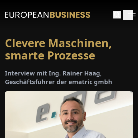
Clevere Maschinen,
ARTSEITE
smarte Prozesse
TERVIEWS
Interview mit Ing. Rainer Haag,
MENWELTEN
Geschäftsführer der ematric gmbh
PECIALS
E-
PAPER
MESSEN