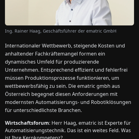
NEWS
Ing. Rainer Haag, Geschäftsführer der ematric GmbH
ÜBER
UNS
Internationaler Wettbewerb, steigende Kosten und
anhaltender Fachkräftemangel formen ein
EN
DE
FR
ES
IT
NL
PL
HU
dynamisches Umfeld für produzierende
Unternehmen. Entsprechend effizient und fehlerfrei
müssen Produktionsprozesse funktionieren, um
KONTAKT
wettbewerbsfähig zu sein. Die ematric gmbh aus
ZU
UNS
Österreich begegnet diesen Anforderungen mit
modernsten Automatisierungs- und Robotiklösungen
für unterschiedlichste Branchen.
Wirtschaftsforum
: Herr Haag, ematric ist Experte für
Automatisierungstechnik. Das ist ein weites Feld. Was
ist Ihre Kernkompetenz?