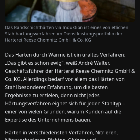
NEWS
Das Randschichthärten via Induktion ist eines von etlichen
Stahlhärtungsverfahren im Dienstleistungsportfolio der
ÜBER
Härterei Reese Chemnitz GmbH & Co. KG
UNS
Das Härten durch Wärme ist ein uraltes Verfahren:
EN
DE
FR
ES
IT
NL
PL
HU
„Das gibt es schon ewig“, weiß André Walter,
Geschäftsführer der Härterei Reese Chemnitz GmbH &
Co. KG. Allerdings bedarf vor allem das Härten von
KONTAKT
Stahl besonderer Erfahrung, um die besten
ZU
UNS
Ergebnisse zu erzielen, denn nicht jedes
Härtungsverfahren eignet sich für jeden Stahltyp –
einer von vielen Gründen, warum Kunden auf die
Expertise des Unternehmens bauen.
Härten in verschiedensten Verfahren, Nitrieren,