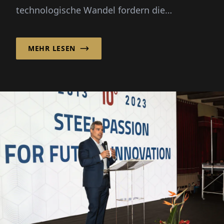
vorangehen
technologische Wandel fordern die
Kunststoffindustrie heraus. Die BERGI-PLAST
GmbH...
MEHR LESEN