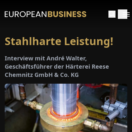
Stahlharte Leistung!
ARTSEITE
Interview mit André Walter,
TERVIEWS
Geschäftsführer der Härterei Reese
Chemnitz GmbH & Co. KG
MENWELTEN
PECIALS
E-
PAPER
MESSEN