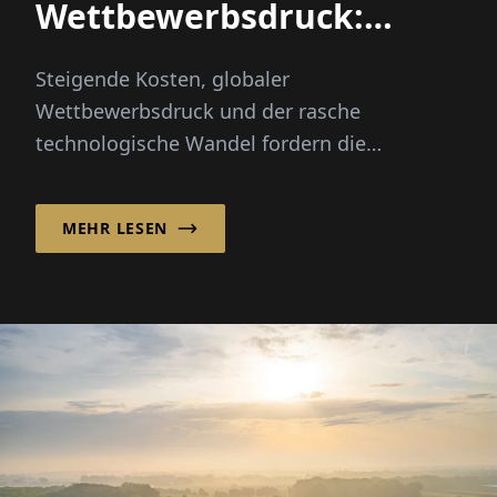
Wettbewerbsdruck:
Automatisieren,
Steigende Kosten, globaler
diversifizieren,
Wettbewerbsdruck und der rasche
vorangehen
technologische Wandel fordern die
Kunststoffindustrie heraus. Die BERGI-PLAST
GmbH...
MEHR LESEN