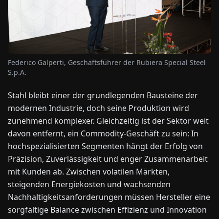
NEWS
ÜBER
Federico Galperti, Geschäftsführer der Rubiera Special Steel
UNS
S.p.A.
Stahl bleibt einer der grundlegenden Bausteine der
EN
DE
FR
ES
IT
NL
PL
HU
modernen Industrie, doch seine Produktion wird
zunehmend komplexer. Gleichzeitig ist der Sektor weit
KONTAKT
davon entfernt, ein Commodity-Geschäft zu sein: In
ZU
hochspezialisierten Segmenten hängt der Erfolg von
UNS
Präzision, Zuverlässigkeit und enger Zusammenarbeit
mit Kunden ab. Zwischen volatilen Märkten,
steigenden Energiekosten und wachsenden
Nachhaltigkeitsanforderungen müssen Hersteller eine
sorgfältige Balance zwischen Effizienz und Innovation