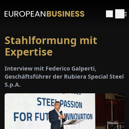
Stahlformung mit
ARTSEITE
Expertise
TERVIEWS
Interview mit Federico Galperti,
MENWELTEN
Geschäftsführer der Rubiera Special Steel
S.p.A.
PECIALS
E-
PAPER
MESSEN