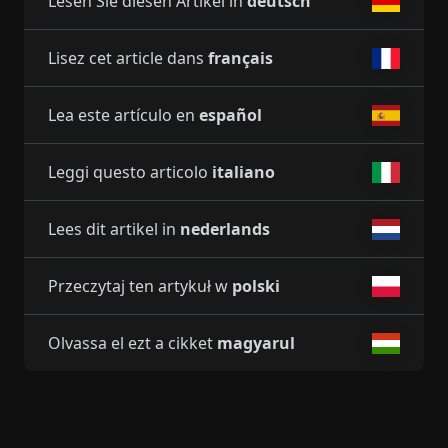
Lesen Sie diesen Artikel in
deutsch
Lisez cet article dans
français
Lea este artículo en
español
Leggi questo articolo
italiano
Lees dit artikel in
nederlands
Przeczytaj ten artykuł w
polski
Olvassa el ezt a cikket
magyarul