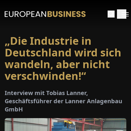
„Die Industrie in
ARTSEITE
Deutschland wird sich
TERVIEWS
wandeln, aber nicht
verschwinden!“
MENWELTEN
PECIALS
Interview mit Tobias Lanner,
Geschäftsführer der Lanner Anlagenbau
E-
GmbH
PAPER
MESSEN