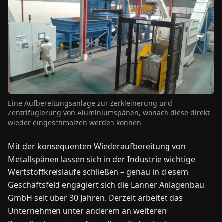
NEWS
ÜBER
UNS
EN
DE
FR
ES
IT
NL
PL
HU
Eine Aufbereitungsanlage zur Zerkleinerung und
Zentrifugierung von Aluminiumspänen, wonach diese direkt
wieder eingeschmolzen werden können
KONTAKT
ZU
Mit der konsequenten Wiederaufbereitung von
UNS
Metallspänen lassen sich in der Industrie wichtige
Wertstoffkreisläufe schließen – genau in diesem
Geschäftsfeld engagiert sich die Lanner Anlagenbau
GmbH seit über 30 Jahren. Derzeit arbeitet das
Unternehmen unter anderem an weiteren