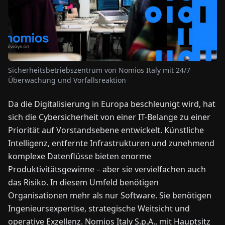
NEWS
ÜBER
UNS
Sicherheitsbetriebszentrum von Nomios Italy mit 24/7
Überwachung und Vorfallsreaktion
EN
DE
FR
ES
IT
NL
PL
HU
Da die Digitalisierung in Europa beschleunigt wird, hat
sich die Cybersicherheit von einer IT-Belange zu einer
Priorität auf Vorstandsebene entwickelt. Künstliche
KONTAKT
ZU
Intelligenz, entfernte Infrastrukturen und zunehmend
UNS
komplexe Datenflüsse bieten enorme
Produktivitätsgewinne – aber sie vervielfachen auch
das Risiko. In diesem Umfeld benötigen
Organisationen mehr als nur Software. Sie benötigen
Ingenieursexpertise, strategische Weitsicht und
operative Exzellenz. Nomios Italy S.p.A., mit Hauptsitz