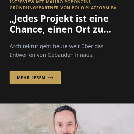
INTERVIEW MIT MAURO POPONCINI,
GRÜNDUNGSPARTNER VON POLO.PLATFORM BV
„Jedes Projekt ist eine
Chance, einen Ort zu
verbessern und eine
Architektur geht heute weit über das
Gemeinschaft zu
Entwerfen von Gebäuden hinaus.
stärken!“
MEHR LESEN