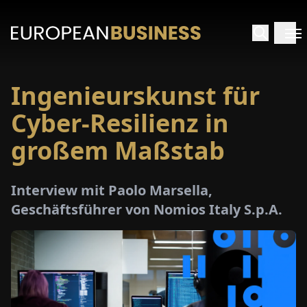
Ingenieurskunst für
ARTSEITE
Cyber-Resilienz in
TERVIEWS
großem Maßstab
MENWELTEN
Interview mit Paolo Marsella,
Geschäftsführer von Nomios Italy S.p.A.
PECIALS
E-
PAPER
MESSEN