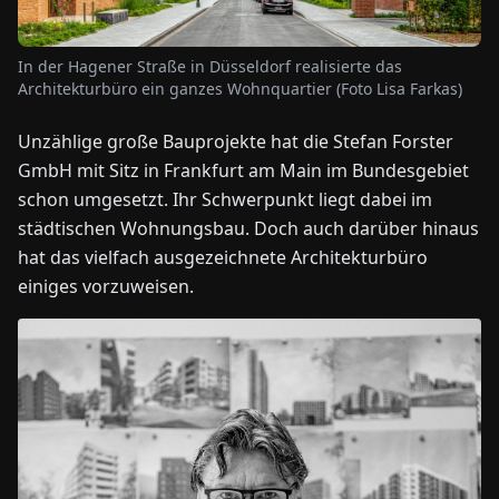
NEWS
In der Hagener Straße in Düsseldorf realisierte das
Architekturbüro ein ganzes Wohnquartier (Foto Lisa Farkas)
ÜBER
Unzählige große Bauprojekte hat die Stefan Forster
UNS
GmbH mit Sitz in Frankfurt am Main im Bundesgebiet
schon umgesetzt. Ihr Schwerpunkt liegt dabei im
EN
DE
FR
ES
IT
NL
PL
HU
städtischen Wohnungsbau. Doch auch darüber hinaus
hat das vielfach ausgezeichnete Architekturbüro
einiges vorzuweisen.
KONTAKT
ZU
UNS