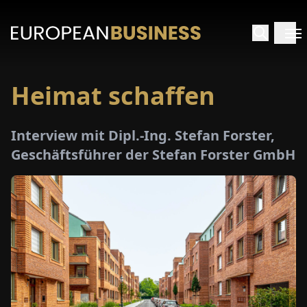
Heimat schaffen
ARTSEITE
Interview mit Dipl.-Ing. Stefan Forster,
TERVIEWS
Geschäftsführer der Stefan Forster GmbH
MENWELTEN
PECIALS
E-
PAPER
MESSEN