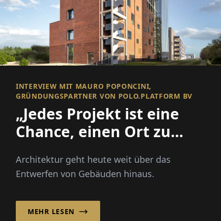
INTERVIEW MIT MAURO POPONCINI,
GRÜNDUNGSPARTNER VON POLO.PLATFORM BV
„Jedes Projekt ist eine
Chance, einen Ort zu
verbessern und eine
Architektur geht heute weit über das
Gemeinschaft zu
Entwerfen von Gebäuden hinaus.
stärken!“
MEHR LESEN